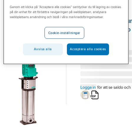
Outlet
Genom att klicka på "Acceptera alla cookies" samtycker du till lagring av cookies
på din enhet för att förbättra navigeringen på webbplatsen, analysera
WILO
Branscher
webbplatsens användning och bistå i våra marknadsföringsinsatser.
Tryckstegringsp
Tjänster
Helix V 1000, Wilo
Cookie-inställningar
HELIX V 1002 PN16
Vårt erbjudande
Artikelnummer:
5883134
Lev. artikelnr:
4150541
Bli kund
Avvisa alla
Acceptera alla cookies
Aktuellt
Logga in
för att se saldo och 