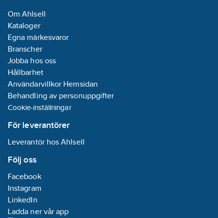
utloppssida:
Om Ahlsell
Fläns
Kataloger
Egna märkesvaror
Anslutningsdimension
Branscher
inloppssida:
1
Jobba hos oss
1/2" (40)
Hållbarhet
Användarvillkor Hemsidan
Anslutningsdimension
Behandling av personuppgifter
utloppssida:
1
Cookie-inställningar
1/2" (40)
För leverantörer
Anslutningsstandard
Leverantör hos Ahlsell
inloppssida:
ISO 228-1
Följ oss
Facebook
Anslutningsstandard
Instagram
utloppssida:
LinkedIn
ISO 228-1
Ladda ner vår app
Antal faser: