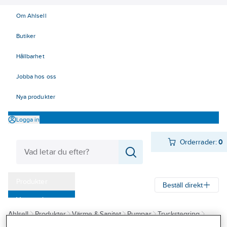
Om Ahlsell
Butiker
Hållbarhet
Jobba hos oss
Nya produkter
Logga in
Orderrader:
0
Produkter
Beställ direkt
Varumärken
Ahlsell
Produkter
Värme & Sanitet
Pumpar
Tryckstegring
Kampanjer
Tryckstegringspumpar