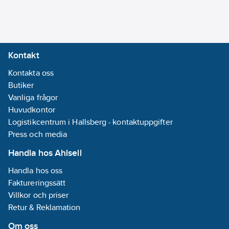
50 Hz
Material
pumphus:
Rostfritt stål
Kontakt
Kontakta oss
Materialkvalitet
Butiker
impeller/pumphjul:
Vanliga frågor
Rostfritt stål
Huvudkontor
304 (1.4307)
Logistikcentrum i Hallsberg - kontaktuppgifter
Flänsform:
Press och media
Oval
Material
Handla hos Ahlsell
impeller/pumphjul:
Handla hos oss
Rostfritt stål
Faktureringssätt
Anslutning
Villkor och priser
inloppssida:
Retur & Reklamation
Fläns
Anslutning
Om oss