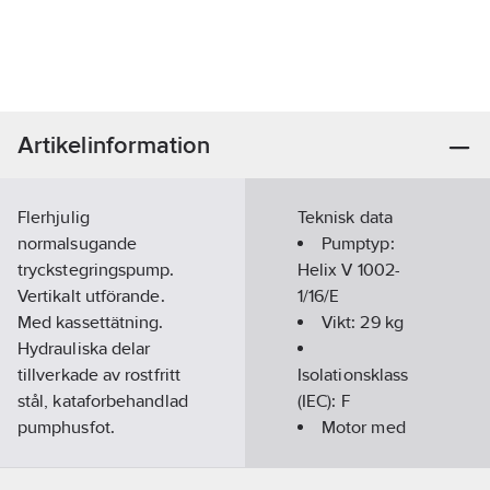
Artikelinformation
Flerhjulig
Teknisk data
normalsugande
Pumptyp:
tryckstegringspump.
Helix V 1002-
Vertikalt utförande.
1/16/E
Med kassettätning.
Vikt:
29
kg
Hydrauliska delar
tillverkade av rostfritt
Isolationsklass
stål, kataforbehandlad
(IEC):
F
pumphusfot.
Motor med
Artikelnummer:
5883134
förlängd axel:
Lev. artikelnr:
4150541
Nej