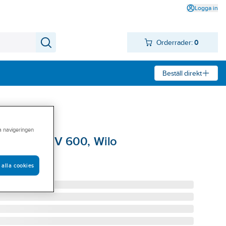
Logga in
Orderrader:
0
Beställ direkt
ra navigeringen
ump Helix V 600, Wilo
 alla cookies