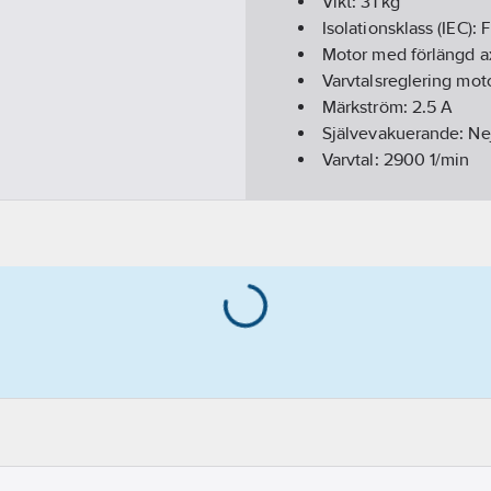
Vikt:
31
kg
Isolationsklass (IEC):
F
Motor med förlängd a
Varvtalsreglering mot
Märkström:
2.5
A
Självevakuerande:
Ne
Varvtal:
2900
1/min
Inbyggnadslängd:
20
Pumphöjd:
128
mm
Kapslingsklass (IP):
IP
Frekvens:
50 Hz
Material pumphus:
Ros
Materialkvalitet impe
Flänsform:
Övrigt
Material impeller/pu
Anslutning inloppssi
Anslutning utloppssi
Anslutningsdimension
Anslutningsdimension