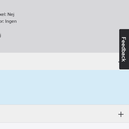
xel:
Nej
or:
Ingen
j
Feedback
4
mm
55
tfritt stål
ller/pumphjul:
Rostfritt stål 304 (1.4307)
mphjul:
Rostfritt stål
da:
Invändig gänga G, cylindrisk (ISO 228-1)
da:
Invändig gänga G, cylindrisk (ISO 228-1)
 inloppssida:
1 1/4" (32)
 utloppssida:
1 1/4" (32)