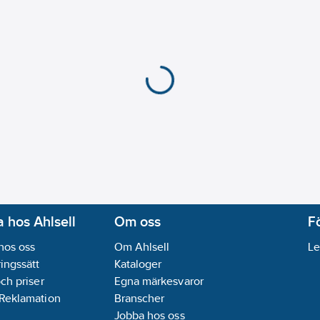
Anslutningsstandard 
Anslutningsstandard 
Antal faser:
3
Axeleffekt per motor 
Utvändig rördiameter 
Elanslutning:
Anslutni
Kommunikation:
Inge
Material anslutning:
R
Materialkvalitet anslu
Materialkvalitet pum
Max. arbetstryck:
16
b
Max. flödeskapacitet:
Max. statisk höjd:
51.6
 hos Ahlsell
Om oss
F
Med kommunikationsg
hos oss
Om Ahlsell
Le
Med kommunikationsg
ingssätt
Kataloger
Med torrkörningssky
och priser
Egna märkesvaror
Medietemperatur (kon
 Reklamation
Branscher
Minimum Energieffekti
Jobba hos oss
Modell/Utförande:
Ver