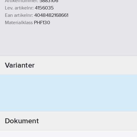
Artikelnummer:
5883106
Lev. artikelnr:
4156035
Ean artikelnr:
4048482168661
Materialklass
PHF130
Varianter
Dokument