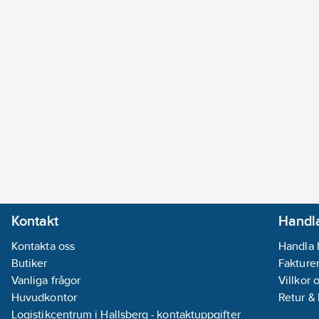
Kontakt
Handla
Kontakta oss
Handla 
Butiker
Fakturer
Vanliga frågor
Villkor 
Huvudkontor
Retur &
Logistikcentrum i Hallsberg - kontaktuppgifter