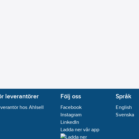
inloppssida:
ISO 228-1
utloppssida:
ISO 228-1
(P2):
1.1
kW
anslutning utloppssida:
32
mm
ngsplint
n
ostfritt stål
tning:
Rostfritt stål 304 (1.4301)
phus:
Rostfritt stål 304 (1.4301)
ar
10
m³/h
m
ör leverantörer
Följ oss
Språk
ränssnitt RS 232:
Nej
verantör hos Ahlsell
Facebook
English
ränssnitt RS 485:
Nej
Instagram
Svenska
dd:
Nej
LinkedIn
tinuerlig):
-30-120
°C
Ladda ner vår app
vitetsindex (MEI):
0.7
tikal