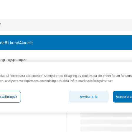
nde
Bli kund
Aktuellt
tegringspumpar
WILO
cka på "Acceptera alla cookies" samtycker du till lagring av cookies på din enhet för att förbätt
Tryckstegringsp
en, analysera webbplatsens användning och bistå i våra marknadsföringsinsatser.
HELIX V 606 PN16
Artikelnummer:
5883106
Avvisa alla
Acceptera
ställningar
Lev. artikelnr:
4156035