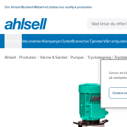
Om Ahlsell
Butiker
Hållbarhet
Jobba hos oss
Nya produkter
Produkter
Varumärken
Kampanjer
Outlet
Branscher
Tjänster
Vårt erbjuda
Ahlsell
Produkter
Värme & Sanitet
Pumpar
Tryckstegring
Trycks
Genom att kli
på webbplats
Cookie-in