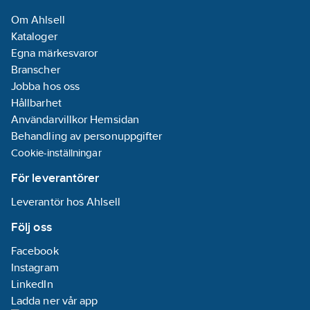
impeller/pumphjul:
Om Ahlsell
Rostfritt stål
Kataloger
304 (1.4307)
Egna märkesvaror
Max.
Branscher
arbetstryck:
16
Jobba hos oss
bar
Hållbarhet
Användarvillkor Hemsidan
Anslutningsstandard
Behandling av personuppgifter
inloppssida:
Cookie-inställningar
ISO 228-1
För leverantörer
Anslutningsstandard
Leverantör hos Ahlsell
utloppssida:
ISO 228-1
Följ oss
Axeleffekt
Facebook
per motor (P2):
Instagram
4
kW
LinkedIn
Märkström:
Ladda ner vår app
6.9
A