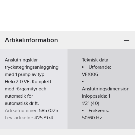
Artikelinformation
Anslutningsklar
Teknisk data
tryckstegringsanläggning
Utförande:
med 1 pump av typ
VE1006
Helix2.0-VE. Komplett
med rörgarnityr och
Anslutningsdimension
automatik för
inloppssida:
1
automatisk drift.
1/2" (40)
Artikelnummer:
5857025
Frekvens:
Lev. artikelnr:
4257974
50/60 Hz
Ean
Anslutning
4062679276250
artikelnr:
inloppssida: