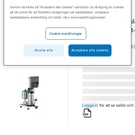
Outlet
Genom att klicka på "Acceptera alla cookies" samtycker du till lagring av cookies
på din enhet för att förbättra navigeringen på webbplatsen, analysera
WILO
Branscher
webbplatsens användning och bistå i våra marknadsföringsinsatser.
Tryckstegringsan
Tjänster
SiBoost2.0 Smart
Cookie-inställningar
VE, Wilo
Vårt erbjudande
SIBOOST2.0 SMART-1HE
Aktuellt
Avvisa alla
Acceptera alla cookies
TRYCKSTEGRING, WILO
Artikelnummer:
5857025
Lev. artikelnr:
4257974
Logga in
för att se saldo och 