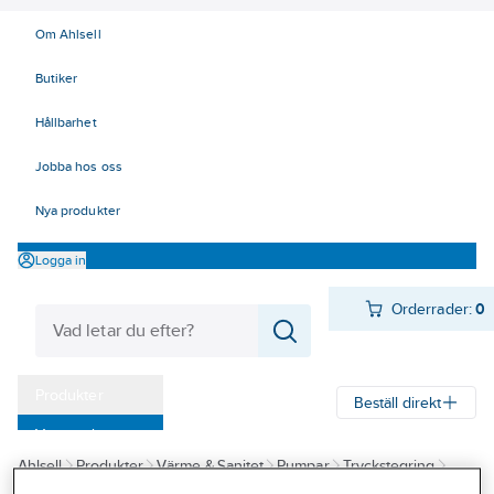
Om Ahlsell
Butiker
Hållbarhet
Jobba hos oss
Nya produkter
Logga in
Orderrader:
0
Produkter
Beställ direkt
Varumärken
Ahlsell
Produkter
Värme & Sanitet
Pumpar
Tryckstegring
Kampanjer
Tryckstegringspumpar