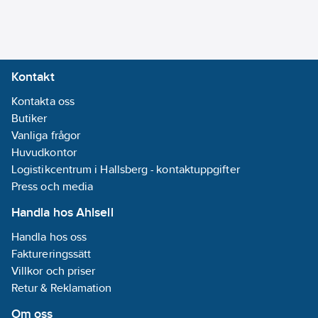
utloppssida:
Fläns
Bredd:
340
mm
Kontakt
Höjd:
971
Kontakta oss
mm
Butiker
Lämplig för
Vanliga frågor
regnvatten:
Nej
Huvudkontor
Lämplig för
Logistikcentrum i Hallsberg - kontaktuppgifter
sprinkler/bevattning:
Press och media
Nej
Längd:
710
Handla hos Ahlsell
mm
Handla hos oss
Material
Faktureringssätt
pumphus:
Villkor och priser
Rostfritt stål
Retur & Reklamation
Materialkvalitet
Om oss