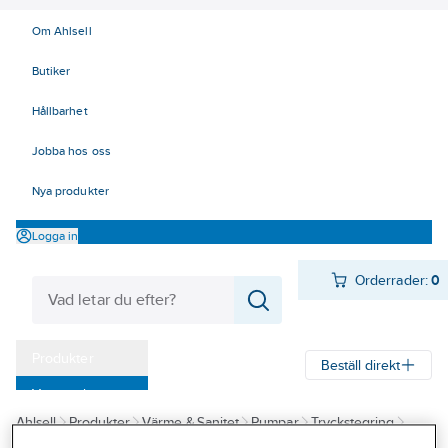
Om Ahlsell
Butiker
Hållbarhet
Jobba hos oss
Nya produkter
Logga in
Orderrader:
0
Produkter
Beställ direkt
Varumärken
Ahlsell
Produkter
Värme & Sanitet
Pumpar
Tryckstegring
Kampanjer
Tillbehör