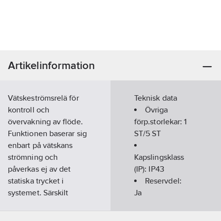
Artikelinformation
Vätskeströmsrelä för
Teknisk data
kontroll och
Övriga
övervakning av flöde.
förp.storlekar:
1
Funktionen baserar sig
ST/5 ST
enbart på vätskans
strömning och
Kapslingsklass
påverkas ej av det
(IP):
IP43
statiska trycket i
Reservdel:
systemet. Särskilt
Ja
lämpligt där man
Tillbehör:
Ja
önskar övervakning av
Typ av