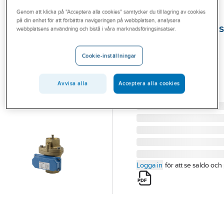
Outlet
Genom att klicka på "Acceptera alla cookies" samtycker du till lagring av cookies
på din enhet för att förbättra navigeringen på webbplatsen, analysera
Vätskeströmnings
Branscher
webbplatsens användning och bistå i våra marknadsföringsinsatser.
typ SPG-GA
Tjänster
40 FLÖDESVAKT-SP-GA
Cookie-inställningar
Vårt erbjudande
VATTEN/3L.M RELÄ
AUTOMATISK
Aktuellt
Avvisa alla
Acceptera alla cookies
Artikelnummer:
5975628
Lev. artikelnr:
1800110401
Logga in
för att se saldo och 