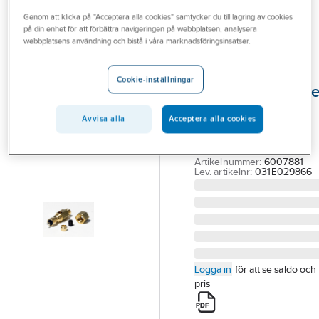
Outlet
Genom att klicka på "Acceptera alla cookies" samtycker du till lagring av cookies
på din enhet för att förbättra navigeringen på webbplatsen, analysera
DANFOSS
Branscher
webbplatsens användning och bistå i våra marknadsföringsinsatser.
Avluftningsventil
Tjänster
för
Cookie-inställningar
tryckströmbrytare
Vårt erbjudande
Danfoss
Aktuellt
Avvisa alla
Acceptera alla cookies
AVLUFTNINGSVENTIL
FÖR CS4-12 DANFOSS
Artikelnummer:
6007881
Lev. artikelnr:
031E029866
Logga in
för att se saldo och
pris