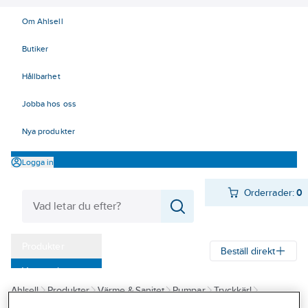
Om Ahlsell
Butiker
Hållbarhet
Jobba hos oss
Nya produkter
Logga in
Orderrader:
0
Produkter
Beställ direkt
Varumärken
Ahlsell
Produkter
Värme & Sanitet
Pumpar
Tryckkärl
Kampanjer
Tillbehör/reservdelar