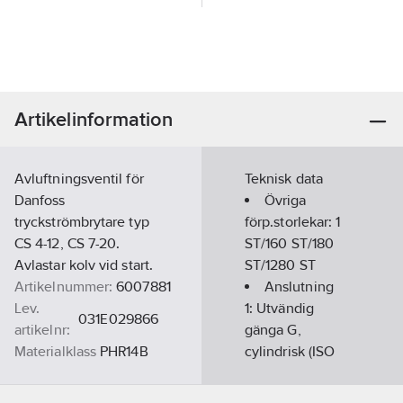
Artikelinformation
Avluftningsventil för
Teknisk data
Danfoss
Övriga
tryckströmbrytare typ
förp.storlekar:
1
CS 4-12, CS 7-20.
ST/160 ST/180
Avlastar kolv vid start.
ST/1280 ST
Artikelnummer:
6007881
Anslutning
Lev.
1:
Utvändig
031E029866
artikelnr:
gänga G,
Materialklass
PHR14B
cylindrisk (ISO
228-1)
Låsbar:
Nej