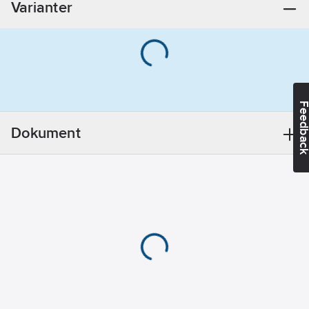
Varianter
Material
hus/kapsling/stomme:
Mässing
Material
ventil:
Övrigt
Med
Feedba
läckageskydd:
Nej
Dokument
Vinkelanslutning:
Nej
Ytskydd:
Obehandlad
REACH -
Innehåller
kandidatämnen:
Bly
REACH
Datum:
2024-