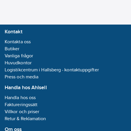
09-20
Utförande:
För CS 4-12, CS
7-20
Kontakt
REACH
Kontakta oss
Informationsplikt:
Butiker
Ja
Vanliga frågor
Huvudkontor
Logistikcentrum i Hallsberg - kontaktuppgifter
Press och media
Handla hos Ahlsell
Handla hos oss
Faktureringssätt
Villkor och priser
Retur & Reklamation
Om oss