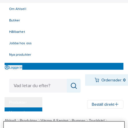
Om Ahlsell
Butiker
Hållbarhet
Jobba hos oss
Nya produkter
Logga in
Orderrader:
0
Produkter
Beställ direkt
Varumärken
Ahlsell
Produkter
Värme & Sanitet
Pumpar
Tryckkärl
Kampanjer
Tillbehör/reservdelar