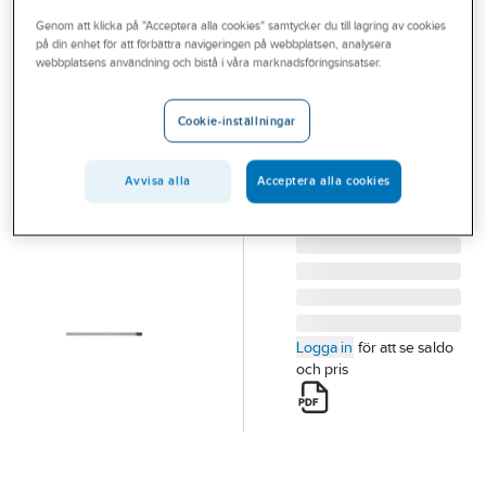
Outlet
Genom att klicka på "Acceptera alla cookies" samtycker du till lagring av cookies
på din enhet för att förbättra navigeringen på webbplatsen, analysera
DEBE
Branscher
webbplatsens användning och bistå i våra marknadsföringsinsatser.
Stigarör i PVC
Tjänster
för sluten tank
Cookie-inställningar
STIGARRÖR INKL
Vårt erbjudande
ADAPTER UT 115L
Aktuellt
Avvisa alla
Acceptera alla cookies
Artikelnummer:
5813669
Lev. artikelnr:
2012801
Logga in
för att se saldo
och pris