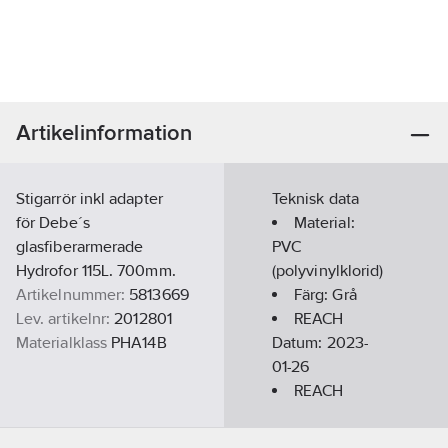
Artikelinformation
Stigarrör inkl adapter
Teknisk data
för Debe´s
Material:
glasfiberarmerade
PVC
Hydrofor 115L. 700mm.
(polyvinylklorid)
Artikelnummer:
5813669
Färg:
Grå
Lev. artikelnr:
2012801
REACH
Materialklass
PHA14B
Datum:
2023-
01-26
REACH
Informationsplikt:
Nej