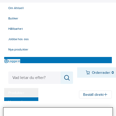
Om Ahlsell
Butiker
Hållbarhet
Jobba hos oss
Nya produkter
Logga in
Orderrader:
0
Produkter
Beställ direkt
Varumärken
Ahlsell
Produkter
Värme & Sanitet
Pumpar
Tryckkärl
Kampanjer
Hydroforer