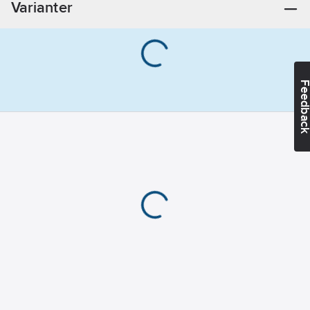
Varianter
arbetstryck vid
20°C (PN):
7
bar
Utförande:
400 mm
Feedba