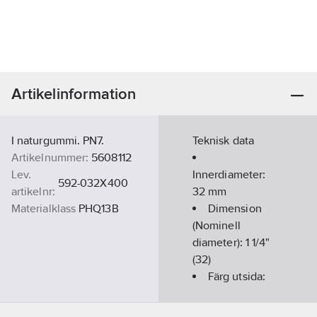
Artikelinformation
I naturgummi. PN7.
Teknisk data
Artikelnummer:
5608112
Lev.
Innerdiameter:
592-032X400
artikelnr:
32
mm
Materialklass
PHQ13B
Dimension
(Nominell
diameter):
1 1/4"
(32)
Färg utsida:
Svart
Max.