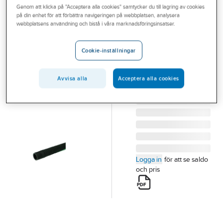
Genom att klicka på "Acceptera alla cookies" samtycker du till lagring av cookies
Outlet
på din enhet för att förbättra navigeringen på webbplatsen, analysera
webbplatsens användning och bistå i våra marknadsföringsinsatser.
Hydroforslang
Branscher
för hydroforer
Tjänster
Cookie-inställningar
32X400
Vårt erbjudande
HYDROFORSLANG
Artikelnummer:
5608112
Avvisa alla
Acceptera alla cookies
Aktuellt
Lev.
592-032X400
artikelnr:
Logga in
för att se saldo
och pris