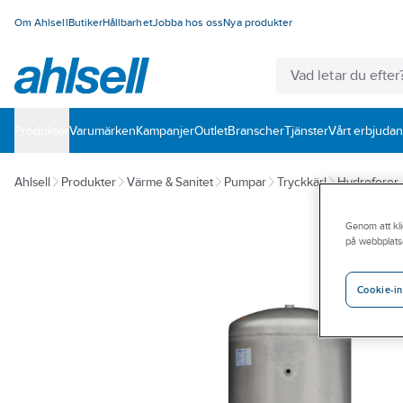
Om Ahlsell
Butiker
Hållbarhet
Jobba hos oss
Nya produkter
Produkter
Varumärken
Kampanjer
Outlet
Branscher
Tjänster
Vårt erbjuda
Ahlsell
Produkter
Värme & Sanitet
Pumpar
Tryckkärl
Hydroforer
Genom att kli
på webbplats
Cookie-in