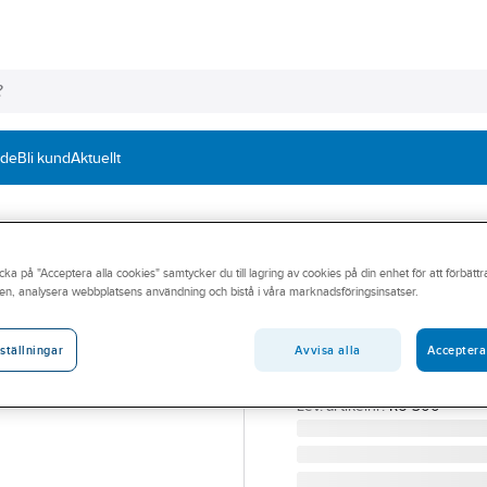
nde
Bli kund
Aktuellt
cka på "Acceptera alla cookies" samtycker du till lagring av cookies på din enhet för att förbätt
GÄVLE TRYCKKÄRL OCH V
en, analysera webbplatsens användning och bistå i våra marknadsföringsinsatser.
Hydroforer, i syr
Vatten AB
Avvisa alla
Acceptera
ställningar
300L GG HYDROFOR RF 
Artikelnummer:
5601715
Lev. artikelnr:
R6-300