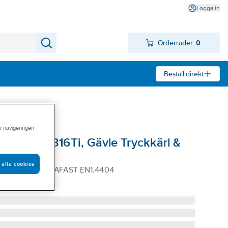
Logga in
Orderrader:
0
Beställ direkt
ra navigeringen
ATTEN AB
afast stål, 316Ti, Gävle Tryckkärl &
 alla cookies
SYRAFAST SYRAFAST EN1.4404