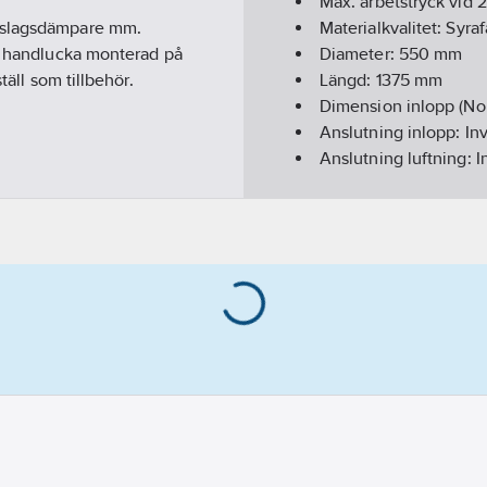
Max. arbetstryck vid 
ckslagsdämpare mm.
Materialkvalitet:
Syraf
ig handlucka monterad på
Diameter:
550
mm
täll som tillbehör.
Längd:
1375
mm
Dimension inlopp (No
Anslutning inlopp:
In
Anslutning luftning:
I
Max. medietemperatur
Utförande:
2xG32, 2x
S6-300 51kg