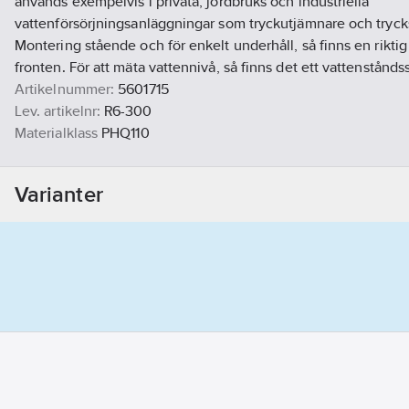
används exempelvis i privata, jordbruks och industriella
vattenförsörjningsanläggningar som tryckutjämnare och try
Montering stående och för enkelt underhåll, så finns en rikt
fronten. För att mäta vattennivå, så finns det ett vattenståndss
Artikelnummer:
5601715
Lev. artikelnr:
R6-300
Materialklass
PHQ110
Varianter