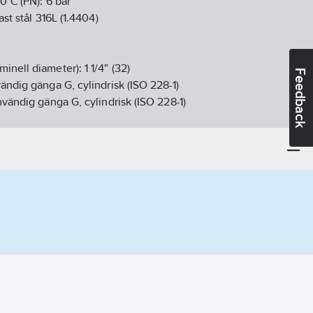
20°C (PN):
6
bar
ast stål 316L (1.4404)
minell diameter):
1 1/4" (32)
Feedback
vändig gänga G, cylindrisk (ISO 228-1)
nvändig gänga G, cylindrisk (ISO 228-1)
 (kontinuerlig):
50
°C
G25 3xG15