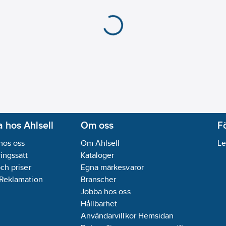
 hos Ahlsell
Om oss
F
hos oss
Om Ahlsell
Le
ingssätt
Kataloger
och priser
Egna märkesvaror
 Reklamation
Branscher
Jobba hos oss
Hållbarhet
Användarvillkor Hemsidan