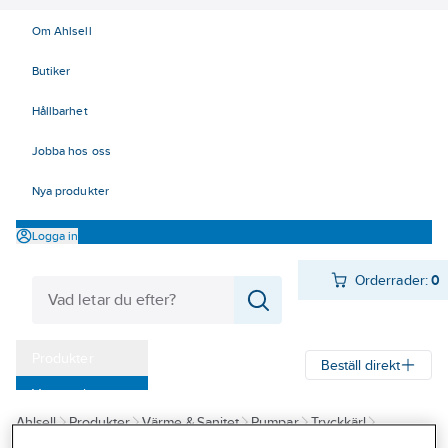
Om Ahlsell
Butiker
Hållbarhet
Jobba hos oss
Nya produkter
Logga in
Orderrader:
0
Produkter
Beställ direkt
Varumärken
Ahlsell
Produkter
Värme & Sanitet
Pumpar
Tryckkärl
Kampanjer
Hydroforer