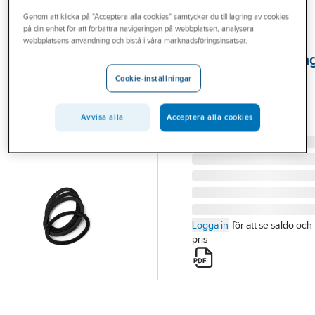
Outlet
Genom att klicka på "Acceptera alla cookies" samtycker du till lagring av cookies
på din enhet för att förbättra navigeringen på webbplatsen, analysera
GÄVLE TRYCKKÄRL OCH
Branscher
webbplatsens användning och bistå i våra marknadsföringsinsatser.
VATTEN AB
Manluckspacknin
Tjänster
till Hydrofor
Cookie-inställningar
Vårt erbjudande
MANLUCKSPACKNING
Aktuellt
TILL HYDROFOR EPDM
Avvisa alla
Acceptera alla cookies
Artikelnummer:
5600791
Logga in
för att se saldo och
pris