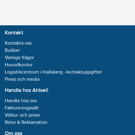
(ISO 228-1)
Ytskydd:
Varmförzinkad
Utförande:
Kontakt
4xG32, 3xG15
Kontakta oss
Butiker
Vanliga frågor
Huvudkontor
Logistikcentrum i Hallsberg - kontaktuppgifter
Press och media
Handla hos Ahlsell
Handla hos oss
Faktureringssätt
Villkor och priser
Retur & Reklamation
Om oss