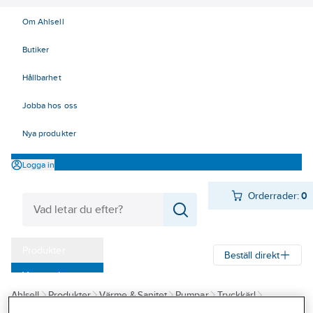
Om Ahlsell
Butiker
Hållbarhet
Jobba hos oss
Nya produkter
Logga in
Orderrader:
0
Produkter
Beställ direkt
Varumärken
Ahlsell
Produkter
Värme & Sanitet
Pumpar
Tryckkärl
Kampanjer
Hydroforer