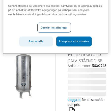
Outlet
Genom att klicka på "Acceptera alla cookies" samtycker du till lagring av cookies
på din enhet för att förbättra navigeringen på webbplatsen, analysera
GÄVLE TRYCKKÄRL OCH
Branscher
webbplatsens användning och bistå i våra marknadsföringsinsatser.
VATTEN AB
Hydroforer
Tjänster
Galvaniserade,
Cookie-inställningar
Vårt erbjudande
Gävle Tryckkärl
Bli kund
& Vatten AB
Avvisa alla
Acceptera alla cookies
GTV HYDROFOR S6-
Aktuellt
150 DRICKSV.GODK
GALV. STÅENDE. 6B
Artikelnummer:
5600748
Logga in
för att se saldo
och pris