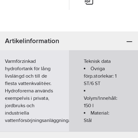
Artikelinformation
Varmförzinkad
Teknisk data
hydrofortank för lång
Övriga
livslängd och till de
förp.storlekar:
1
flesta vattenkvalitéer.
ST/6 ST
Hydroforerna används
exempelvis i privata,
Volym/Innehåll:
jordbruks och
150
l
industriella
Material:
vattenförsörjningsanläggningar
Stål
som tryckutjämnare
Max.
och
arbetstryck vid