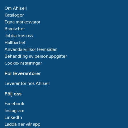
Material
Om Ahlsell
impeller/pumphjul:
Kataloger
PP (polypropen)
Egna märkesvaror
Branscher
Materialkvalitet
Jobba hos oss
impeller/pumphjul:
Hållbarhet
Övrigt
Användarvillkor Hemsidan
Max.
Behandling av personuppgifter
flödeskapacitet:
Cookie-inställningar
19.5
m³/h
För leverantörer
Märkspänning:
Leverantör hos Ahlsell
230
V
Nominellt
Följ oss
driftläge:
S3-
Facebook
15%
Instagram
LinkedIn
Omgivningstemperatur:
Ladda ner vår app
3-40
°C