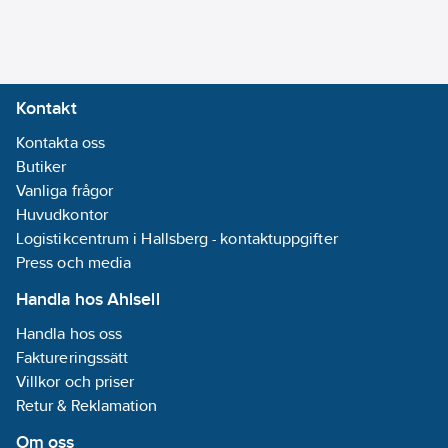
Material
pumphus:
PP
(polypropen)
Material
Kontakt
motorhus:
Kontakta oss
Rostfritt stål
Butiker
Vanliga frågor
Materialkvalitet
Huvudkontor
motorhus:
Logistikcentrum i Hallsberg - kontaktuppgifter
Rostfritt stål
Press och media
304 (1.4301)
Handla hos Ahlsell
Materialkvalitet
Handla hos oss
pumphus:
PP-
Faktureringssätt
GF
Villkor och priser
Max. statisk
Retur & Reklamation
höjd:
12.35
m
Antal faser:
1
Om oss