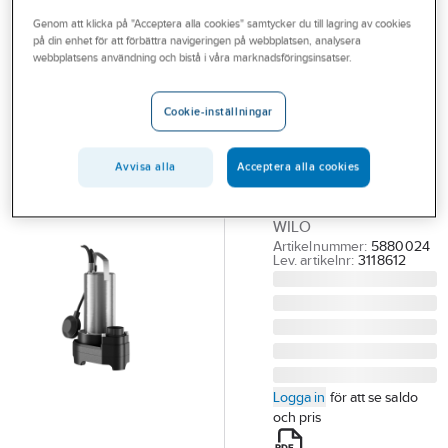
Outlet
Genom att klicka på "Acceptera alla cookies" samtycker du till lagring av cookies
på din enhet för att förbättra navigeringen på webbplatsen, analysera
WILO
Branscher
webbplatsens användning och bistå i våra marknadsföringsinsatser.
Dräneringspump
Tjänster
Padus MINI3-
Cookie-inställningar
M04, Wilo
Vårt erbjudande
PADUS MINI3-
Bli kund
Avvisa alla
Acceptera alla cookies
M04.12/M06-523/A
Aktuellt
DRÄNERINGSPUMP,
WILO
Artikelnummer:
5880024
Lev. artikelnr:
3118612
Logga in
för att se saldo
och pris