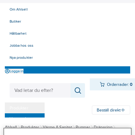
Om Ahlsell
Butiker
Hållbarhet
Jobba hos oss
Nya produkter
Logga in
Orderrader:
0
Produkter
Beställ direkt
Varumärken
Ahlsell
Produkter
Värme & Sanitet
Pumpar
Dränering
Kampanjer
Länspumpar