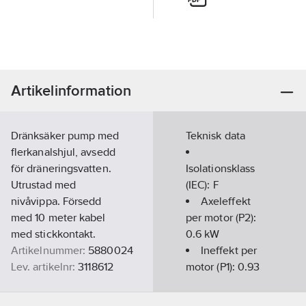
Artikelinformation
Dränksäker pump med
Teknisk data
flerkanalshjul, avsedd
för dräneringsvatten.
Isolationsklass
Utrustad med
(IEC):
F
nivåvippa. Försedd
Axeleffekt
med 10 meter kabel
per motor (P2):
med stickkontakt.
0.6
kW
Artikelnummer:
5880024
Ineffekt per
Lev. artikelnr:
3118612
motor (P1):
0.93
Ean
kW
4062679225296
artikelnr:
Märkström: