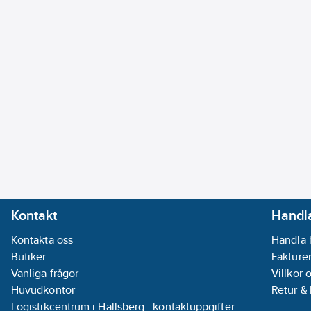
Kontakt
Handla
Kontakta oss
Handla 
Butiker
Fakturer
Vanliga frågor
Villkor 
Huvudkontor
Retur &
Logistikcentrum i Hallsberg - kontaktuppgifter