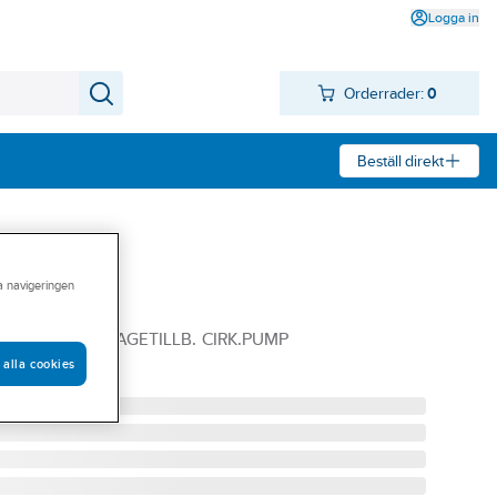
Logga in
Orderrader:
0
Beställ direkt
ra navigeringen
iler, Wilo
3/4 WILO MONTAGETILLB. CIRK.PUMP
 alla cookies