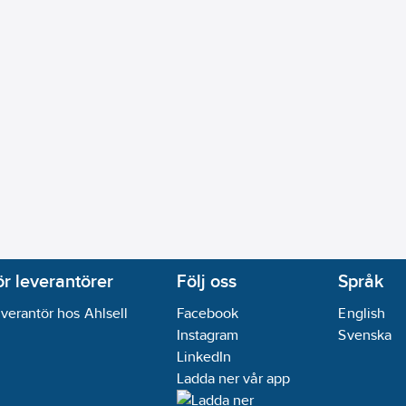
ör leverantörer
Följ oss
Språk
verantör hos Ahlsell
Facebook
English
Instagram
Svenska
LinkedIn
Ladda ner vår app