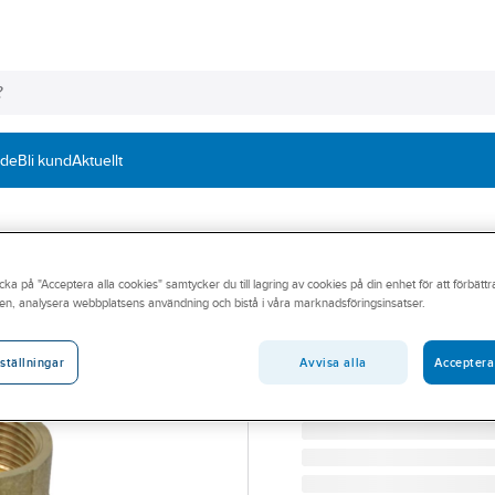
nde
Bli kund
Aktuellt
WILO
cka på "Acceptera alla cookies" samtycker du till lagring av cookies på din enhet för att förbätt
Avstängningsvent
en, analysera webbplatsens användning och bistå i våra marknadsföringsinsatser.
AVST.VL UNION G11/2X 
Artikelnummer:
5813286
Avvisa alla
Acceptera
ställningar
Lev. artikelnr:
2835365