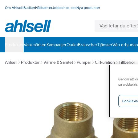
Om Ahlsell
Butiker
Hållbarhet
Jobba hos oss
Nya produkter
Produkter
Varumärken
Kampanjer
Outlet
Branscher
Tjänster
Vårt erbjuda
Ahlsell
Produkter
Värme & Sanitet
Pumpar
Cirkulation
Tillbehör
Genom att kli
på webbplats
Cookie-in