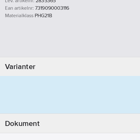
Lev. artikelnr:
2835365
Ean artikelnr:
7319090003116
Materialklass
PHG21B
Varianter
Dokument