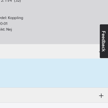
 2:
1 1/4" (32)
vdel:
Koppling
0-01
ikt:
Nej
Feedback