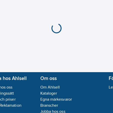
 hos Ahlsell
Om oss
F
hos oss
Om Ahlsell
Le
ingssätt
Kataloger
och priser
Egna märkesvaror
 Reklamation
Branscher
Jobba hos oss