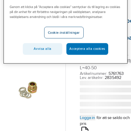
Outlet
Genom att klicka på "Acceptera alla cookies" samtycker du till lagring av cookies
på din enhet för att förbättra navigeringen på webbplatsen, analysera
WILO
Branscher
webbplatsens användning och bistå i våra marknadsföringsinsatser.
Förlängningsnipp
Tjänster
vid utbyte av
Cookie-inställningar
cirkulationspumpa
Vårt erbjudande
Wilo
Bli kund
Avvisa alla
Acceptera alla cookies
FÖRLÄNGNINGSNIPPEL
Aktuellt
PERFECTA DN40(6211511)
L=40-50
Artikelnummer:
5761763
Lev. artikelnr:
2835492
Logga in
för att se saldo och
pris