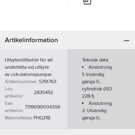
Artikelinformation
Utbytestillbehör för att
Teknisk data
underlätta vid utbyte
Anslutning
av cirkulationspumpar.
1:
Invändig
Artikelnummer:
5761763
gänga G,
Lev.
cylindrisk (ISO
2835492
artikelnr:
228-1)
Ean
Anslutning
7319090004359
artikelnr:
2:
Utvändig
Materialklass
PHG21B
gänga G,
cylindrisk (ISO
228-1)