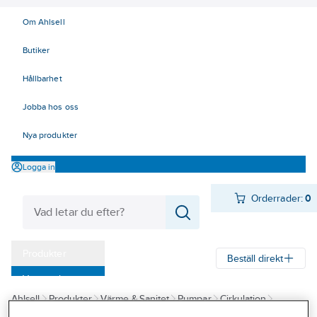
Om Ahlsell
Butiker
Hållbarhet
Jobba hos oss
Nya produkter
Logga in
Orderrader:
0
Produkter
Beställ direkt
Varumärken
Ahlsell
Produkter
Värme & Sanitet
Pumpar
Cirkulation
Kampanjer
Tillbehör