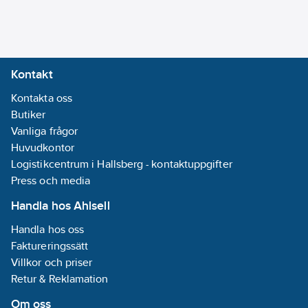
anslutning 1:
40
mm
REACH
Datum:
2024-
Kontakt
10-01
Kontakta oss
REACH
Butiker
Informationsplikt:
Vanliga frågor
Nej
Huvudkontor
Logistikcentrum i Hallsberg - kontaktuppgifter
Press och media
Handla hos Ahlsell
Handla hos oss
Faktureringssätt
Villkor och priser
Retur & Reklamation
Om oss