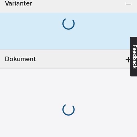
Varianter
Dimension
anslutning 1:
1
1/2" (40)
Dimension
anslutning 2:
1
1/2" (40)
Feedba
Form:
Rak
Material
Dokument
anslutning 2:
Stål
Material
anslutning 1:
Mässing
Längd:
40
mm
Bygglängd
anslutning 1
(Z1):
40
mm
Längd