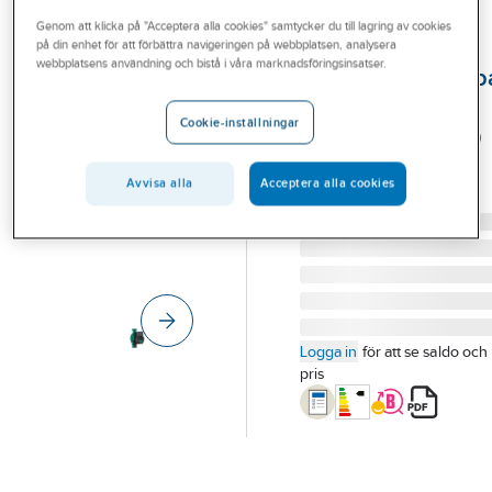
Outlet
Genom att klicka på "Acceptera alla cookies" samtycker du till lagring av cookies
på din enhet för att förbättra navigeringen på webbplatsen, analysera
WILO
Branscher
webbplatsens användning och bistå i våra marknadsföringsinsatser.
Cirkulationspump
Tjänster
Yonos Pico, Wilo
Cookie-inställningar
YONOS PICO 25/1-4-130
Vårt erbjudande
WILO CIRK.PUMP
Bli kund
Avvisa alla
Acceptera alla cookies
Artikelnummer:
5758671
Lev. artikelnr:
4215514
Aktuellt
Logga in
för att se saldo och
pris