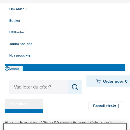
Om Ahlsell
Butiker
Hållbarhet
Jobba hos oss
Nya produkter
Logga in
Orderrader:
0
Produkter
Beställ direkt
Varumärken
Ahlsell
Produkter
Värme & Sanitet
Pumpar
Cirkulation
Kampanjer
Cirkulationspumpar för värme
Cirkulationspumpar för värme