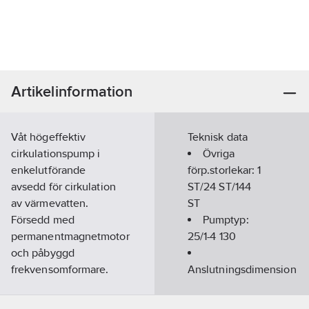
Artikelinformation
Våt högeffektiv
Teknisk data
cirkulationspump i
Övriga
enkelutförande
förp.storlekar:
1
avsedd för cirkulation
ST/24 ST/144
av värmevatten.
ST
Försedd med
Pumptyp:
permanentmagnetmotor
25/1-4 130
och påbyggd
frekvensomformare.
Anslutningsdimension
Artikelnummer:
5758671
inloppssida:
1
Lev. artikelnr:
4215514
1/2" (40)