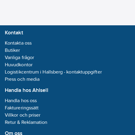
Medietemperatur
(kontinuerlig):
-10-95
°C
Kontakt
Kontakta oss
Isolationsklass
Butiker
(IEC):
F
Vanliga frågor
Huvudkontor
Kapslingsklass
Logistikcentrum i Hallsberg - kontaktuppgifter
(IP):
IPX4D
Press och media
Frekvens:
50/60 Hz
Handla hos Ahlsell
Handla hos oss
Varvtalsreglering
Faktureringssätt
motor:
Inbyggd
Villkor och priser
(integrerad)
Retur & Reklamation
Material
impeller/pumphjul:
Om oss