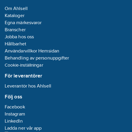
PP (polypropen)
Om Ahlsell
Kataloger
Energieffektivitetsindex
Egna märkesvaror
(EEI):
0.18
Branscher
Ineffekt per
Jobba hos oss
motor (P1):
0.02
Hållbarhet
kW
Användarvillkor Hemsidan
Behandling av personuppgifter
Tvillingpump:
Cookie-inställningar
Nej
Märkström:
För leverantörer
0.26
A
Leverantör hos Ahlsell
Materialkvalitet
Följ oss
impeller/pumphjul:
Facebook
PP-GF
Instagram
Tryckhöjd
LinkedIn
(BEP):
19.99
kPa
Ladda ner vår app
Max.