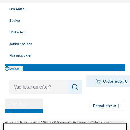
Om Ahlsell
Butiker
Hållbarhet
Jobba hos oss
Nya produkter
Logga in
Orderrader:
0
Produkter
Beställ direkt
Varumärken
Ahlsell
Produkter
Värme & Sanitet
Pumpar
Cirkulation
Kampanjer
Cirkulationspumpar för tappvarmvatten