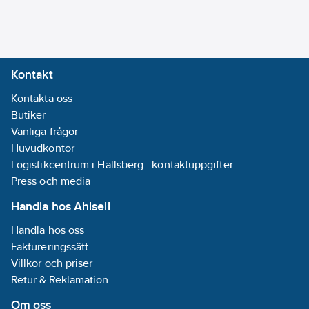
4048482700137
artikelnr:
Märkström:
Materialklass
PHG190
1.28
A
Tvillingpump:
Kontakt
Nej
Kontakta oss
Butiker
Energieffektivitetsindex
Vanliga frågor
(EEI):
0.2
Huvudkontor
Anslutning
Logistikcentrum i Hallsberg - kontaktuppgifter
inloppssida:
Press och media
Utvändig gänga
G, cylindrisk
Handla hos Ahlsell
(ISO 228-1)
Handla hos oss
Anslutning
Faktureringssätt
utloppssida:
Villkor och priser
Utvändig gänga
Retur & Reklamation
G, cylindrisk
(ISO 228-1)
Om oss