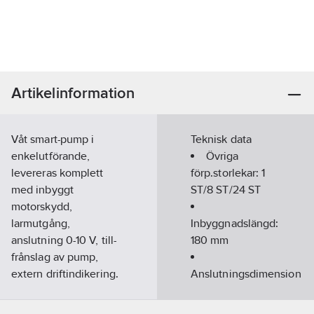
Artikelinformation
Våt smart-pump i
Teknisk data
enkelutförande,
Övriga
levereras komplett
förp.storlekar:
1
med inbyggt
ST/8 ST/24 ST
motorskydd,
larmutgång,
Inbyggnadslängd:
anslutning 0-10 V, till-
180
mm
frånslag av pump,
extern driftindikering.
Anslutningsdimension
Försedd med
inloppssida:
2"
permanentmagnetmotor,
(50)