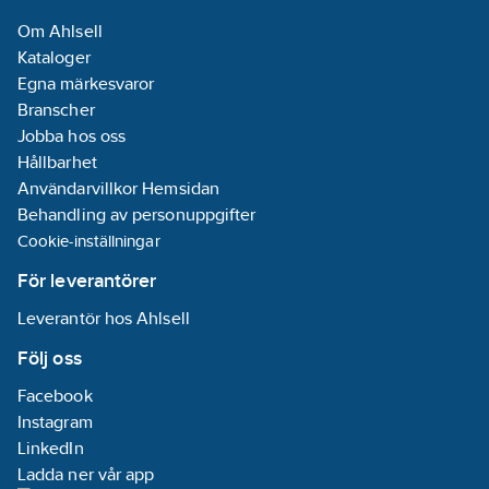
Om Ahlsell
Materialkvalitet
Kataloger
impeller/pumphjul:
Egna märkesvaror
PP-GF
Branscher
Material
Jobba hos oss
impeller/pumphjul:
Hållbarhet
PP (polypropen)
Användarvillkor Hemsidan
Behandling av personuppgifter
Anslutningsstandard
Cookie-inställningar
inloppssida:
ISO 228-1
För leverantörer
Leverantör hos Ahlsell
Anslutningsstandard
utloppssida:
Följ oss
ISO 228-1
Facebook
Antal faser:
1
Instagram
Interface
LinkedIn
PT100/PT1000/PTC:
Ladda ner vår app
Ja