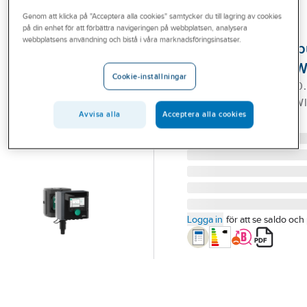
Outlet
Genom att klicka på "Acceptera alla cookies" samtycker du till lagring av cookies
på din enhet för att förbättra navigeringen på webbplatsen, analysera
WILO
Branscher
webbplatsens användning och bistå i våra marknadsföringsinsatser.
Tappvarmvatten
Tjänster
Stratos Maxo-Z, W
Cookie-inställningar
STRATOS MAXO-Z 30/0.
Vårt erbjudande
CIRKULATIONSPUMP. W
Bli kund
Avvisa alla
Acceptera alla cookies
Artikelnummer:
5790506
Lev. artikelnr:
2164671
Aktuellt
Logga in
för att se saldo och 