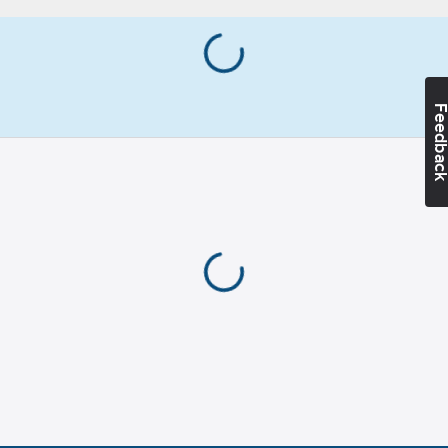
mm
Diameter
stift:
10
mm
Innerbredd
öppning:
20
Feedba
mm
Innerlängd:
36
mm
Max. last:
0.6
t
Med
kragbult:
Ja
REACH
Datum:
2024-11-
01
REACH
Informationsplikt:
Nej