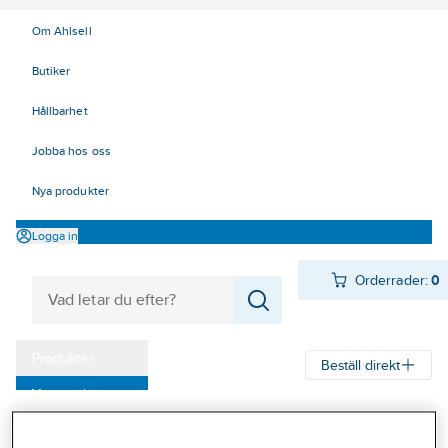
Om Ahlsell
Butiker
Hållbarhet
Jobba hos oss
Nya produkter
Logga in
Orderrader:
0
Produkter
Beställ direkt
Varumärken
Ahlsell
Produkter
Värme & Sanitet
Pumpar
Avlopp
Tillbehör
Kampanjer