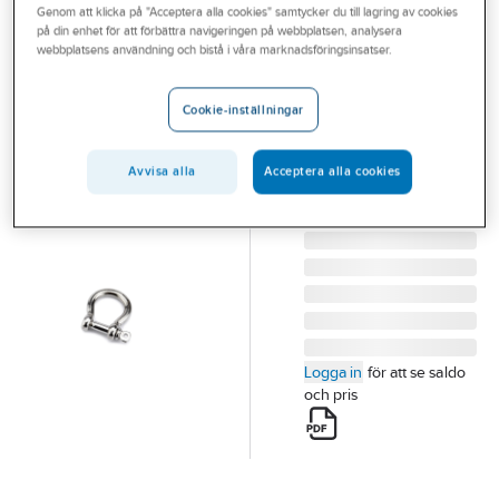
Genom att klicka på "Acceptera alla cookies" samtycker du till lagring av cookies
Outlet
FLYGT
på din enhet för att förbättra navigeringen på webbplatsen, analysera
Lyrschackel
webbplatsens användning och bistå i våra marknadsföringsinsatser.
Branscher
rostfri, Flygt
Tjänster
LYRSCHACKEL
Cookie-inställningar
ROSTFRI 316L MAX
Vårt erbjudande
750KG
Avvisa alla
Acceptera alla cookies
Aktuellt
Artikelnummer:
5886363
Lev.
00-822648
artikelnr:
Logga in
för att se saldo
och pris