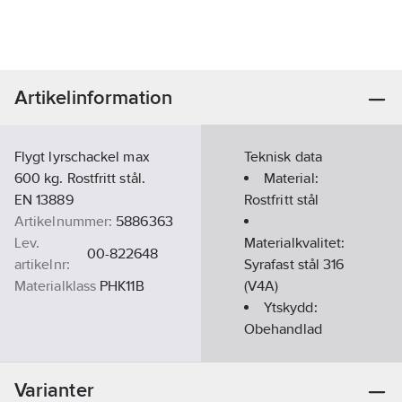
Artikelinformation
Flygt lyrschackel max
Teknisk data
600 kg. Rostfritt stål.
Material:
EN 13889
Rostfritt stål
Artikelnummer:
5886363
Lev.
Materialkvalitet:
00-822648
artikelnr:
Syrafast stål 316
Materialklass
PHK11B
(V4A)
Ytskydd:
Obehandlad
Bågbygel:
Ja
Diameter
Varianter
båge/bygel:
10