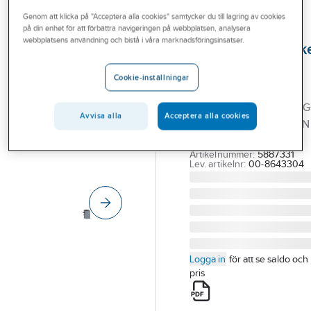
Outlet
Genom att klicka på "Acceptera alla cookies" samtycker du till lagring av cookies
på din enhet för att förbättra navigeringen på webbplatsen, analysera
XYLEM
Branscher
webbplatsens användning och bistå i våra marknadsföringsinsatser.
Pumpstationspak
Tjänster
C-Mini P-EP-+XX-
Cookie-inställningar
08/DXG+, Xylem
Vårt erbjudande
C-MINI P-EP-+XX-08/DXG
Bli kund
Avvisa alla
Acceptera alla cookies
AVLOPPSPUMPSTATION
Aktuellt
FLYGT
Artikelnummer:
5887331
Lev. artikelnr:
00-8643304
Logga in
för att se saldo och
pris