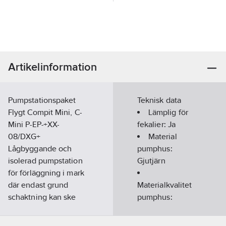
Artikelinformation
Pumpstationspaket
Teknisk data
Flygt Compit Mini, C-
Lämplig för
Mini P-EP-+XX-
fekalier:
Ja
08/DXG+
Material
Lågbyggande och
pumphus:
isolerad pumpstation
Gjutjärn
för förläggning i mark
där endast grund
Materialkvalitet
schaktning kan ske
pumphus:
(kompletteras med
Gjutjärn EN-
markisolering och
GJL-200 (GG