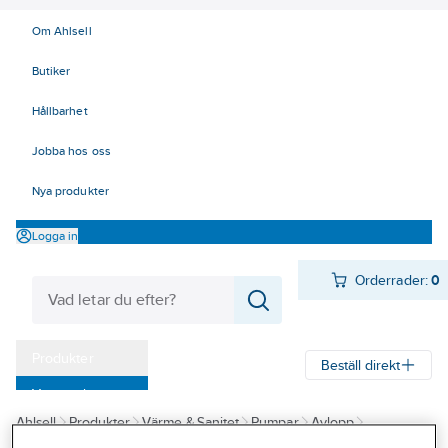
Om Ahlsell
Butiker
Hållbarhet
Jobba hos oss
Nya produkter
Logga in
Orderrader:
0
Produkter
Beställ direkt
Varumärken
Ahlsell
Produkter
Värme & Sanitet
Pumpar
Avlopp
Kampanjer
Pumpstationer för utomhus