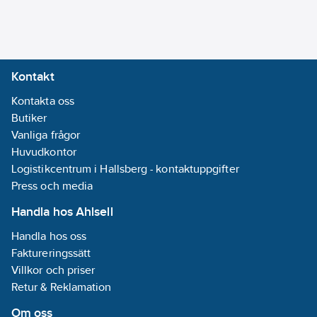
tuggerpump DXG+
med tillhörande
automatik med
givarfria funktionalitet.
Kontakt
Matas med 1x 230V.
Utförande
Kontakta oss
pumpbrunn: 1x Inlopp
Butiker
d110mm. 1x förberedd
Vanliga frågor
ventilationsanslutning
Huvudkontor
PEM 63mm. 1x
Logistikcentrum i Hallsberg - kontaktuppgifter
elkanalisation PEM
Press och media
50mm. Utlopp PEM
Handla hos Ahlsell
40mm.
Handla hos oss
Artikelnummer:
5887331
Faktureringssätt
Lev.
00-8643304
Villkor och priser
artikelnr:
Retur & Reklamation
Materialklass
PHL100
Om oss