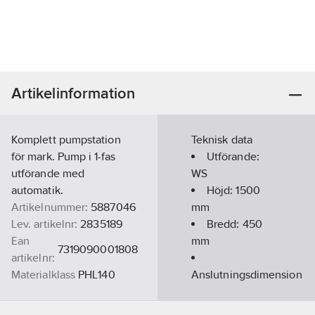
Artikelinformation
Komplett pumpstation
Teknisk data
för mark. Pump i 1-fas
Utförande:
utförande med
WS
automatik.
Höjd:
1500
Artikelnummer:
5887046
mm
Lev. artikelnr:
2835189
Bredd:
450
Ean
mm
7319090001808
artikelnr:
Materialklass
PHL140
Anslutningsdimension
utloppssida:
1"
(25)