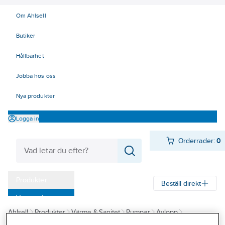
Om Ahlsell
Butiker
Hållbarhet
Jobba hos oss
Nya produkter
Logga in
Orderrader:
0
Produkter
Beställ direkt
Varumärken
Ahlsell
Produkter
Värme & Sanitet
Pumpar
Avlopp
Kampanjer
Pumpstationer för utomhus