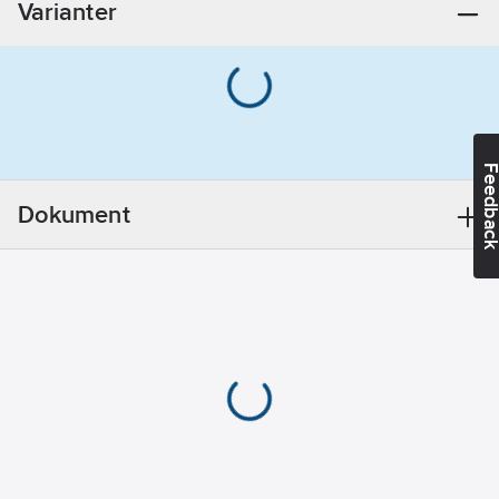
Varianter
Lämplig för
fekalier:
Nej
Kan placeras
bakom WC-stol:
Nej
Lämplig för
Feedba
installation
utomhus:
Ja
Dokument
Material
cistern/tank:
Övrigt
Axeleffekt
per motor (P2):
0.37
kW
Antal
pumpar:
1
Märkspänning:
230
V