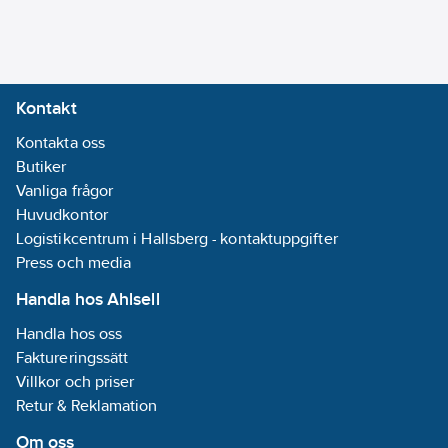
Tryckhöjd
(BEP):
70
kPa
REACH -
Innehåller
Kontakt
kandidatämnen:
Kontakta oss
Bly
Butiker
REACH
Vanliga frågor
Datum:
2024-
Huvudkontor
10-01
Logistikcentrum i Hallsberg - kontaktuppgifter
REACH
Press och media
Informationsplikt:
Ja
Handla hos Ahlsell
Handla hos oss
Faktureringssätt
Villkor och priser
Retur & Reklamation
Om oss