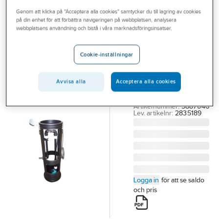
Outlet
Genom att klicka på "Acceptera alla cookies" samtycker du till lagring av cookies
på din enhet för att förbättra navigeringen på webbplatsen, analysera
WILO
Branscher
webbplatsens användning och bistå i våra marknadsföringsinsatser.
Pumpstation
Tjänster
WS, Wilo
Cookie-inställningar
400 / TSW 32/8-A,
Vårt erbjudande
WS WILO
Bli kund
Avvisa alla
Acceptera alla cookies
Avloppspumpst i
mark
Aktuellt
Artikelnummer:
5887046
Lev. artikelnr:
2835189
Logga in
för att se saldo
och pris