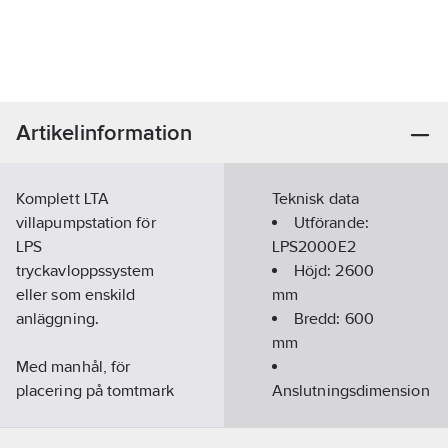
Artikelinformation
Komplett LTA
Teknisk data
villapumpstation för
Utförande:
LPS
LPS2000E2
tryckavloppssystem
Höjd:
2600
eller som enskild
mm
anläggning.
Bredd:
600
mm
Med manhål, för
placering på tomtmark
Anslutningsdimension
utloppssida:
1
Dimensionerad för att
1/4" (32)