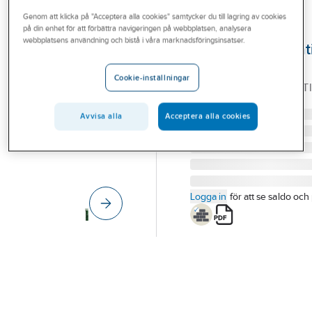
Outlet
Genom att klicka på "Acceptera alla cookies" samtycker du till lagring av cookies
på din enhet för att förbättra navigeringen på webbplatsen, analysera
SKT
Branscher
webbplatsens användning och bistå i våra marknadsföringsinsatser.
Avloppspumpstat
Tjänster
LPS2000E2, SKT
Cookie-inställningar
LPS2000E2, PUMPSTAT
Vårt erbjudande
Artikelnummer:
5886817
Bli kund
Avvisa alla
Acceptera alla cookies
Aktuellt
Logga in
för att se saldo och 