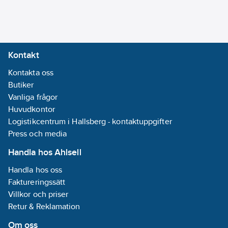
Ean
med stickpropp
7350118800010
artikelnr:
Skärande:
Ja
Materialklass
PHL180
Med
larmfunktion:
Kontakt
Ja
Kontakta oss
Med
Butiker
larmutgång:
Ja
Vanliga frågor
Antal
Huvudkontor
inlopp:
1
Logistikcentrum i Hallsberg - kontaktuppgifter
Max. statisk
Press och media
höjd:
96
m
Anslutning
Handla hos Ahlsell
utloppssida:
Handla hos oss
Invändig gänga
Faktureringssätt
G, cylindrisk
Villkor och priser
(ISO 228-1)
Retur & Reklamation
Antal faser:
1
Max.
Om oss