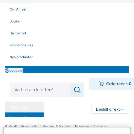
Om Ahlsell
Butiker
Hållbarhet
Jobba hos oss
Nya produkter
Logga in
Orderrader:
0
Produkter
Beställ direkt
Varumärken
Ahlsell
Produkter
Värme & Sanitet
Pumpar
Avlopp
Kampanjer
Pumpstationer för utomhus