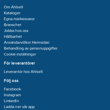
arbetstryck:
9.6
Om Ahlsell
bar
Kataloger
Max.
Egna märkesvaror
flödeskapacitet:
Branscher
2.9
m³/h
Jobba hos oss
Hållbarhet
Märkspänning:
Användarvillkor Hemsidan
230
V
Behandling av personuppgifter
Nominellt
Cookie-inställningar
flöde (BEP):
2.52
m³/h
För leverantörer
Tryckhöjd
Leverantör hos Ahlsell
(BEP):
400
kPa
REACH
Följ oss
Datum:
2025-
Facebook
05-09
Instagram
REACH -
LinkedIn
Innehåller
Ladda ner vår app
kandidatämnen: