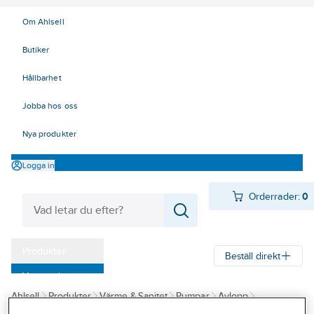
Om Ahlsell
Butiker
Hållbarhet
Jobba hos oss
Nya produkter
Logga in
Orderrader:
0
Produkter
Beställ direkt
Varumärken
Ahlsell
Produkter
Värme & Sanitet
Pumpar
Avlopp
Kampanjer
Pumpstationer för utomhus