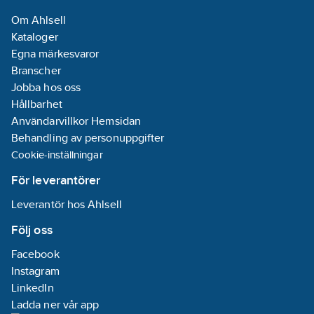
och kulbackventil i
(kontinuerlig):
Om Ahlsell
PP/PPA.
5-60
°C
Kataloger
- Lyftkedja i rostfritt
Egna märkesvaror
stål.
Märkspänning:
Branscher
- Flygt pumpsstyrning
230
V
Jobba hos oss
FGC-211/S5.
Hållbarhet
- 2 st. Flygt nivåvippa
Användarvillkor Hemsidan
ENM-10 med 13 m
Behandling av personuppgifter
sladd (nivå/larmvippa).
Cookie-inställningar
- Låsbart lock i PE-
plast.
För leverantörer
Artikelnummer:
5886294
Leverantör hos Ahlsell
Lev.
00-8444002
artikelnr:
Följ oss
Materialklass
PHL100
Facebook
Instagram
LinkedIn
Ladda ner vår app