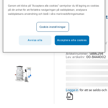
Outlet
Genom att klicka på "Acceptera alla cookies" samtycker du till lagring av cookies
på din enhet för att förbättra navigeringen på webbplatsen, analysera
FLYGT
Branscher
webbplatsens användning och bistå i våra marknadsföringsinsatser.
Avloppspumpstat
Tjänster
Compit901 3-fas,
Cookie-inställningar
Flygt
Vårt erbjudande
COMPIT 901H-EP-I /EL-
Bli kund
Avvisa alla
Acceptera alla cookies
M3069 1 PUMP/ M3069/ 
Aktuellt
3-F
Artikelnummer:
5886294
Lev. artikelnr:
00-8444002
Logga in
för att se saldo och 