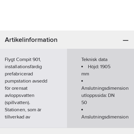
Artikelinformation
Flygt Compit 901,
Teknisk data
installationsfärdig
Höjd:
1905
prefabricerad
mm
pumpstation avsedd
för orensat
Anslutningsdimension
avloppsvatten
utloppssida:
DN
(spillvatten).
50
Stationen, som är
tillverkad av
Anslutningsdimension
rotationsformad
inloppssida:
6"
polyeten (PE), är 1905
(150)