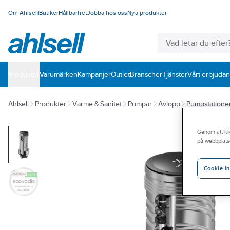
Om Ahlsell
Butiker
Hållbarhet
Jobba hos oss
Nya produkter
Produkter
Varumärken
Kampanjer
Outlet
Branscher
Tjänster
Vårt erbjuda
Ahlsell
Produkter
Värme & Sanitet
Pumpar
Avlopp
Pumpstatione
Genom att kli
på webbplats
Cookie-in