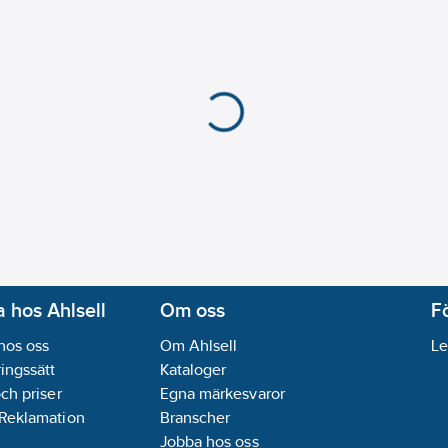
 hos Ahlsell
Om oss
F
hos oss
Om Ahlsell
Le
ingssätt
Kataloger
och priser
Egna märkesvaror
 Reklamation
Branscher
Jobba hos oss