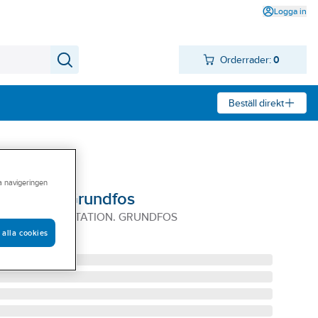
Logga in
Orderrader:
0
Beställ direkt
ra navigeringen
an pump, Grundfos
.A50.SEG PUMPSTATION. GRUNDFOS
 alla cookies