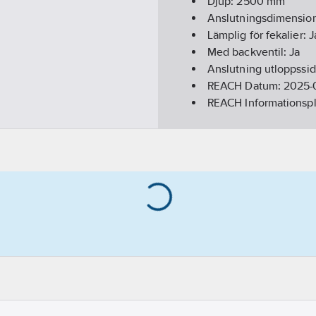
Djup:
2500
mm
Anslutningsdimension
Lämplig för fekalier:
J
Med backventil:
Ja
Anslutning utloppssi
REACH Datum:
2025-0
REACH Informationspl