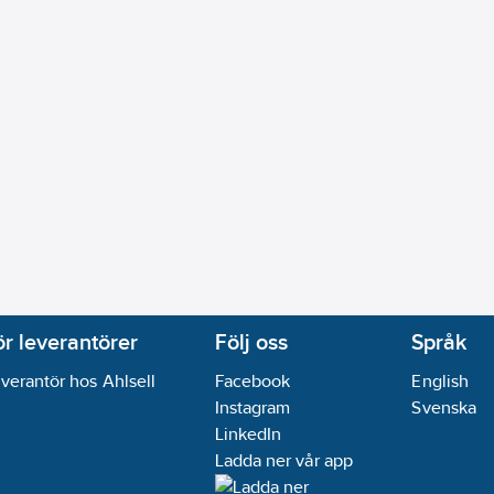
ör leverantörer
Följ oss
Språk
verantör hos Ahlsell
Facebook
English
Instagram
Svenska
LinkedIn
Ladda ner vår app