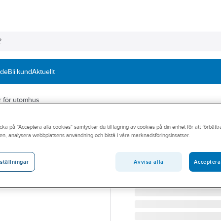
nde
Bli kund
Aktuellt
r för utomhus
GRUNDFOS
cka på "Acceptera alla cookies" samtycker du till lagring av cookies på din enhet för att förbätt
Pumpstation ut
en, analysera webbplatsens användning och bistå i våra marknadsföringsinsatser.
PS.R.08.25.S.GC.SS50
Artikelnummer:
5886156
Avvisa alla
Acceptera
ställningar
Lev. artikelnr:
99302074