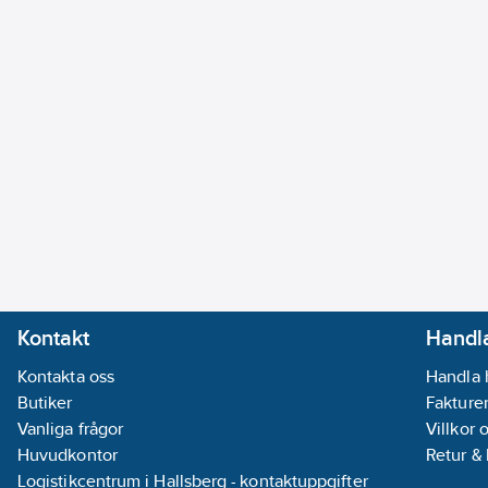
Kontakt
Handla
Kontakta oss
Handla 
Butiker
Fakturer
Vanliga frågor
Villkor 
Huvudkontor
Retur &
Logistikcentrum i Hallsberg - kontaktuppgifter