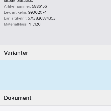
låsbart plastlock.
Artikelnummer:
5886156
Lev. artikelnr:
99302074
Ean artikelnr:
5713826874353
Materialklass
PHL120
Varianter
Dokument