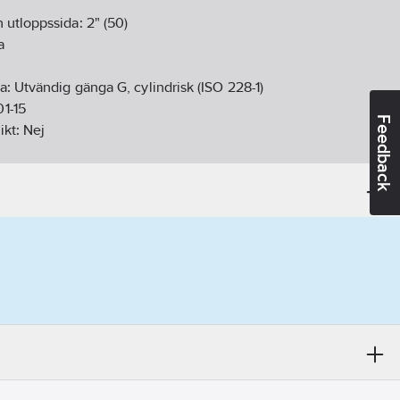
 utloppssida:
2" (50)
a
da:
Utvändig gänga G, cylindrisk (ISO 228-1)
1-15
Feedback
ikt:
Nej