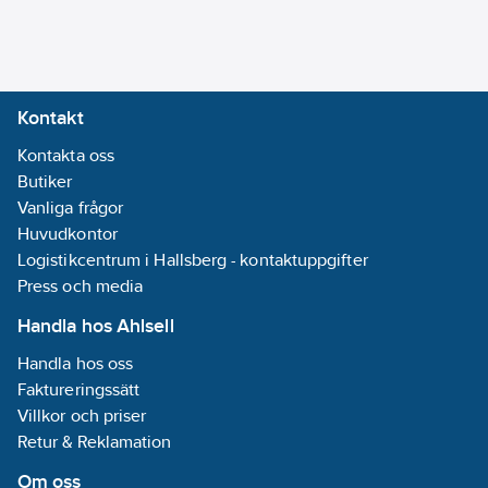
epoximålat gjutjärn.
behållare/tank:
•Tryckrör i PE.
150
l
•Flygt larmvippa
Lämplig för
•Låsbart
fekalier:
Ja
Kontakt
värme/lukt/ljudisolerat
Material
lock
Kontakta oss
pumphus:
Artikelnummer:
Butiker
5884877
Gjutjärn
Lev.
Vanliga frågor
00-8643303
artikelnr:
Huvudkontor
Materialkvalitet
Materialklass
Logistikcentrum i Hallsberg - kontaktuppgifter
PHL101
cistern/tank:
Press och media
Övrigt
Handla hos Ahlsell
Materialkvalitet
Handla hos oss
pumphus:
Faktureringssätt
Gjutjärn EN-
Villkor och priser
GJL-200 (GG
Retur & Reklamation
20)
Märkström:
Om oss