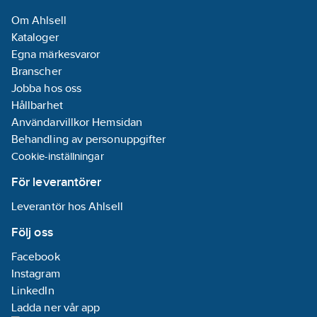
2.6
A
Om Ahlsell
Kan placeras
Kataloger
bakom WC-stol:
Egna märkesvaror
Nej
Branscher
Lämplig för
Jobba hos oss
installation
Hållbarhet
utomhus:
Ja
Användarvillkor Hemsidan
Frekvens:
Behandling av personuppgifter
50 Hz
Cookie-inställningar
Material
cistern/tank:
PP
För leverantörer
(polypropen)
Leverantör hos Ahlsell
Axeleffekt
per motor (P2):
Följ oss
1.1
kW
Facebook
Antal
Instagram
pumpar:
1
LinkedIn
Ladda ner vår app
Elanslutning: