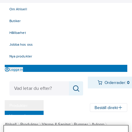
Om Ahlsell
Butiker
Hållbarhet
Jobba hos oss
Nya produkter
Logga in
Orderrader:
0
Produkter
Beställ direkt
Varumärken
Ahlsell
Produkter
Värme & Sanitet
Pumpar
Avlopp
Kampanjer
Pumpstationer för utomhus