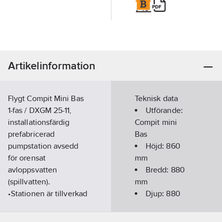
Artikelinformation
Flygt Compit Mini Bas
Teknisk data
1-fas / DXGM 25-11,
Utförande:
installationsfärdig
Compit mini
prefabricerad
Bas
pumpstation avsedd
Höjd:
860
för orensat
mm
avloppsvatten
Bredd:
880
(spillvatten).
mm
•Stationen är tillverkad
Djup:
880
av rotationsformad
mm
polyeten (PE) med