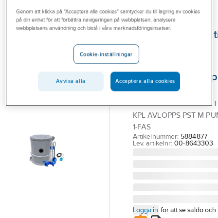
Outlet
Genom att klicka på "Acceptera alla cookies" samtycker du till lagring av cookies
på din enhet för att förbättra navigeringen på webbplatsen, analysera
FLYGT
Branscher
webbplatsens användning och bistå i våra marknadsföringsinsatser.
Avloppspumpstat
Tjänster
Compit Mini Bas-
Cookie-inställningar
paket 1-fas med
Vårt erbjudande
DXGM 25-11 pump
Bli kund
Avvisa alla
Acceptera alla cookies
Flygt
Aktuellt
COMPIT MINI BASPAKET 
KPL AVLOPPS-PST M P
1-FAS
Artikelnummer:
5884877
Lev. artikelnr:
00-8643303
Logga in
för att se saldo och 