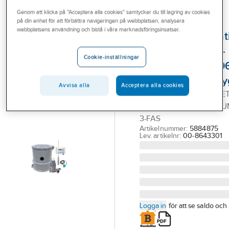
Outlet
Genom att klicka på "Acceptera alla cookies" samtycker du till lagring av cookies
på din enhet för att förbättra navigeringen på webbplatsen, analysera
FLYGT
Branscher
webbplatsens användning och bistå i våra marknadsföringsinsatser.
Avloppspumpstat
Tjänster
Compit Mini STD-
Cookie-inställningar
paket med MH30
Vårt erbjudande
HT-250 pump, Fly
Aktuellt
Avvisa alla
Acceptera alla cookies
COMPIT MINI STD-PAKE
KPL AVLOPPS-PST M P
3-FAS
Artikelnummer:
5884875
Lev. artikelnr:
00-8643301
Logga in
för att se saldo och 