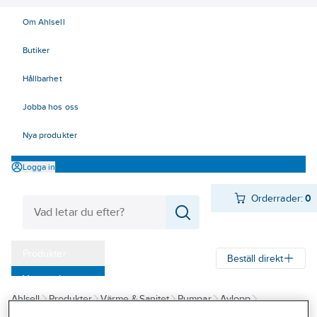
Om Ahlsell
Butiker
Hållbarhet
Jobba hos oss
Nya produkter
Logga in
Orderrader:
0
Produkter
Beställ direkt
Varumärken
Ahlsell
Produkter
Värme & Sanitet
Pumpar
Avlopp
Kampanjer
Pumpstationer för utomhus