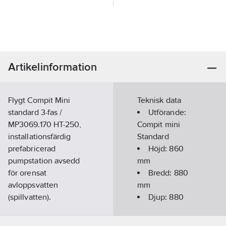
Artikelinformation
Flygt Compit Mini
Teknisk data
standard 3-fas /
Utförande:
MP3069.170 HT-250,
Compit mini
installationsfärdig
Standard
prefabricerad
Höjd:
860
pumpstation avsedd
mm
för orensat
Bredd:
880
avloppsvatten
mm
(spillvatten).
Djup:
880
•Stationen är tillverkad
mm
av rotationsformad