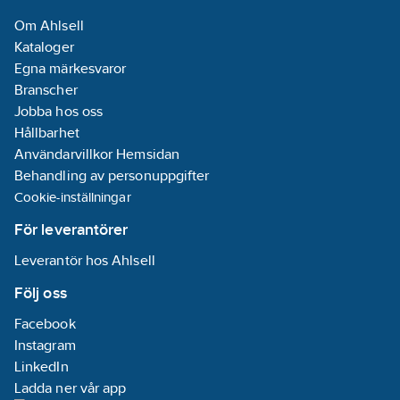
5.1
A
Om Ahlsell
Kan placeras
Kataloger
bakom WC-stol:
Egna märkesvaror
Nej
Branscher
Lämplig för
Jobba hos oss
installation
Hållbarhet
utomhus:
Ja
Användarvillkor Hemsidan
Frekvens:
Behandling av personuppgifter
50 Hz
Cookie-inställningar
Material
cistern/tank:
PP
För leverantörer
(polypropen)
Leverantör hos Ahlsell
Axeleffekt
per motor (P2):
Följ oss
2.4
kW
Facebook
Antal
Instagram
pumpar:
1
LinkedIn
Ladda ner vår app
Elanslutning: