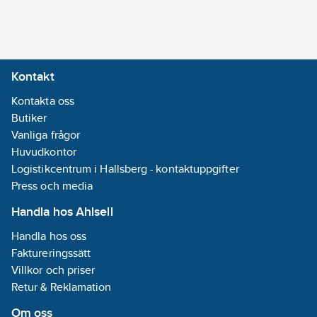
epoximålat gjutjärn.
behållare/tank:
•Tryckrör i PE.
150
l
•Flygt pumpsstyrning
Lämplig för
FGC-211/S5,
fekalier:
Ja
Kontakt
•Flygt nivågivare LTU
Material
601
Kontakta oss
pumphus:
•Flygt larmvippa
Butiker
Gjutjärn
•Låsbart
Vanliga frågor
värme/lukt/ljudisolerat
Huvudkontor
Materialkvalitet
lock
Logistikcentrum i Hallsberg - kontaktuppgifter
cistern/tank:
Artikelnummer:
Press och media
5884875
Övrigt
Lev.
Handla hos Ahlsell
00-8643301
artikelnr:
Materialkvalitet
Handla hos oss
Materialklass
PHL101
pumphus:
Faktureringssätt
Gjutjärn EN-
Villkor och priser
GJL-200 (GG
Retur & Reklamation
20)
Märkström:
Om oss