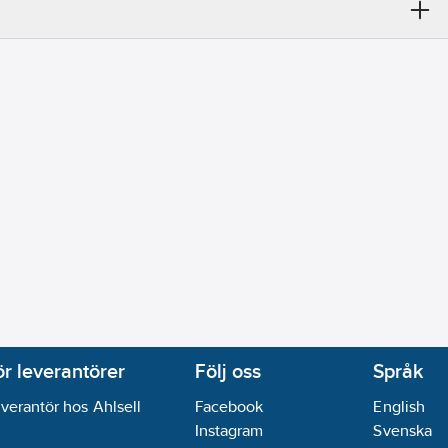
j
ion utomhus:
Nej
0
mm
phus:
PP-GF
rn/tank:
Övrigt
:
5.7
l
PE (polyeten)
(P2):
0.42
kW
da:
Fläns
inloppssida:
Övrigt
ör leverantörer
Följ oss
Språk
utloppssida:
Övrigt
verantör hos Ahlsell
Facebook
English
Instagram
Svenska