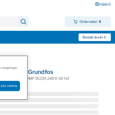
Logga in
Orderrader:
0
Beställ direkt
ra navigeringen
lift2 C-3, Grundfos
OS AVLOPPSPUMP 1X220-240V 50 HZ
 alla cookies