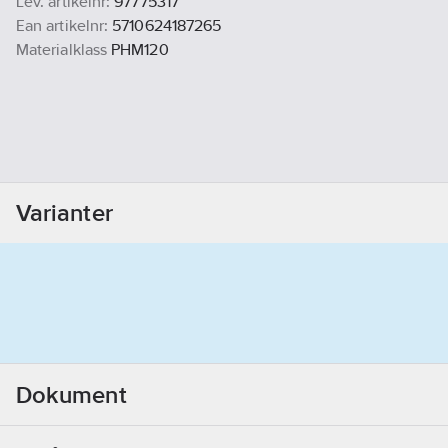
Lev. artikelnr:
97775317
Ean artikelnr:
5710624187265
Materialklass
PHM120
Varianter
Dokument