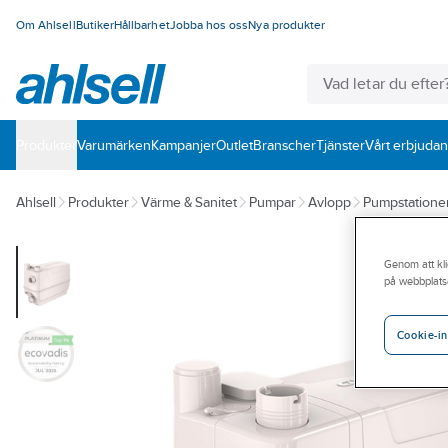
Om Ahlsell
Butiker
Hållbarhet
Jobba hos oss
Nya produkter
Produkter
Varumärken
Kampanjer
Outlet
Branscher
Tjänster
Vårt erbjuda
Ahlsell
Produkter
Värme & Sanitet
Pumpar
Avlopp
Pumpstationer
Genom att kli
på webbplats
Cookie-in