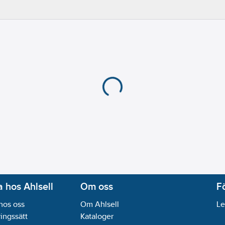
Med larmfunktion:
Ne
Med larmutgång:
Ja
Antal inlopp:
4
Lämplig för installat
Max. partikelstorlek:
1
Frekvens:
50 Hz
Isolationsklass (IEC):
F
Materialkvalitet pum
Materialkvalitet ciste
Volym behållare/tank
Material cistern/tank:
Med backventil:
Ja
Axeleffekt per motor 
Anslutning utloppssi
Anslutningsstandard 
 hos Ahlsell
Om oss
F
Anslutningsstandard 
Antal faser:
1
hos oss
Om Ahlsell
Le
Explosionssäker:
Nej
ingssätt
Kataloger
Flänsform:
Rund