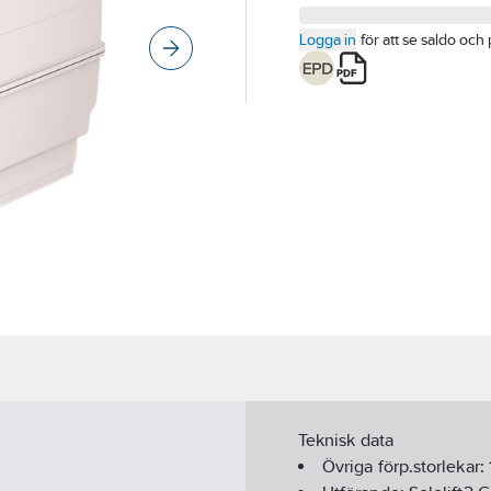
Logga in
för att se saldo och 
Teknisk data
Övriga förp.storlekar: