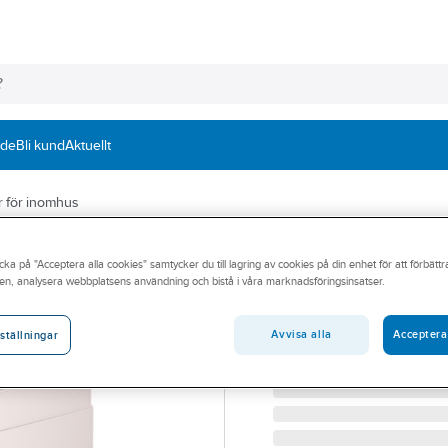
nde
Bli kund
Aktuellt
 för inomhus
GRUNDFOS
cka på "Acceptera alla cookies" samtycker du till lagring av cookies på din enhet för att förbätt
Pumpstation Solo
en, analysera webbplatsens användning och bistå i våra marknadsföringsinsatser.
SOLOLIFT2 C-3 GRUNDF
Artikelnummer:
5886547
Avvisa alla
Acceptera
ställningar
Lev. artikelnr:
97775317