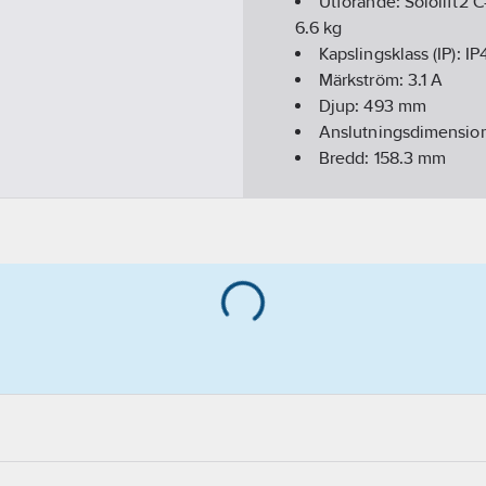
Utförande:
Sololift2 C
6.6 kg
Kapslingsklass (IP):
IP
Märkström:
3.1
A
Djup:
493
mm
Anslutningsdimension
Bredd:
158.3
mm
Anslutning inloppssi
Ineffekt per motor (P1
Antal pumpar:
1
Elanslutning:
Anslutn
Höjd:
344.3
mm
Skärande:
Nej
Lämplig för fekalier:
N
Material pumphus:
PP
Kan placeras bakom W
Med avluftning:
Nej
Max. statisk höjd:
5.9
Anslutningsdimension