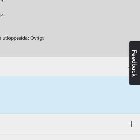
-3
44
 utloppssida:
Övrigt
Feedback
da:
Rörände
):
0.64
kW
ingskabel med stickpropp
ej
 (polypropen)
C-stol:
Nej
5
m
 inloppssida:
Övrigt