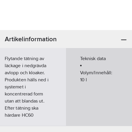
Artikelinformation
Flytande tätning av
Teknisk data
läckage i nedgrävda
avlopp och kloaker.
Volym/Innehåll:
Produkten hälls ned i
10
l
systemet i
koncentrerad form
utan att blandas ut.
Efter tätning ska
härdare HC60
tillsättas.
Båda produkterna kan