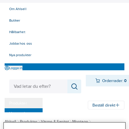
Om Ahlsell
Butiker
Hållbarhet
Jobba hos oss
Nya produkter
Logga in
Orderrader:
0
Produkter
Beställ direkt
Varumärken
Ahlsell
Produkter
Värme & Sanitet
Montage
Kampanjer
Kemtekniska produkter
Läckagesökning och tätning