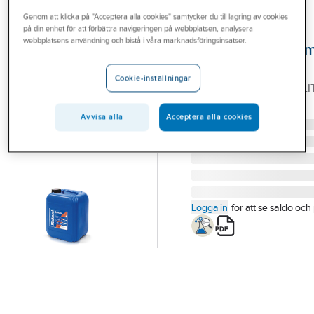
Outlet
Genom att klicka på "Acceptera alla cookies" samtycker du till lagring av cookies
på din enhet för att förbättra navigeringen på webbplatsen, analysera
UNIPAK
Branscher
webbplatsens användning och bistå i våra marknadsföringsinsatser.
Läckagetätnings
Tjänster
Multiseal Kloak
Cookie-inställningar
MULTISEAL SEWER 10 LI
Vårt erbjudande
Artikelnummer:
4054435
Lev. artikelnr:
8022100
Bli kund
Avvisa alla
Acceptera alla cookies
Aktuellt
Logga in
för att se saldo och 