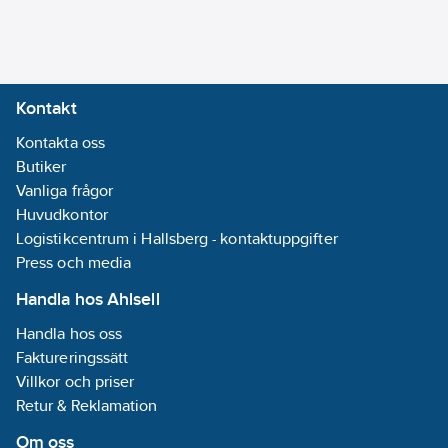
Bly
REACH
Datum:
2025-
02-21
Kontakt
Utförande:
Kontakta oss
Med löpmutter
Butiker
REACH
Vanliga frågor
Informationsplikt:
Huvudkontor
Ja
Logistikcentrum i Hallsberg - kontaktuppgifter
Press och media
Handla hos Ahlsell
Handla hos oss
Faktureringssätt
Villkor och priser
Retur & Reklamation
Om oss