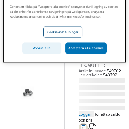
Outlet
Genom att klicka på "Acceptera alla cookies" samtycker du till lagring av cookies
på din enhet för att förbättra navigeringen på webbplatsen, analysera
TRIO
Branscher
webbplatsens användning och bistå i våra marknadsföringsinsatser.
Spolcisternventil
Tjänster
förkromad raka
Cookie-inställningar
med vred, Trio
Vårt erbjudande
TRIO
Bli kund
Avvisa alla
Acceptera alla cookies
SPOLCIST.KULVENTIL
Aktuellt
M.VRED R15 INV.-UTV.
LEK.MUTTER
Artikelnummer:
5497021
Lev. artikelnr:
5497021
Logga in
för att se saldo
och pris