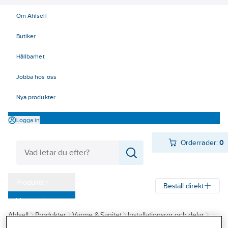
Om Ahlsell
Butiker
Hållbarhet
Jobba hos oss
Nya produkter
Logga in
Orderrader:
0
Produkter
Beställ direkt
Varumärken
Ahlsell
Produkter
Värme & Sanitet
Installationsrör och delar
Kampanjer
Minikulventiler