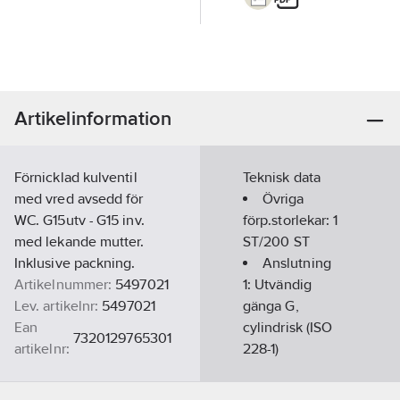
Artikelinformation
Förnicklad kulventil
Teknisk data
med vred avsedd för
Övriga
WC. G15utv - G15 inv.
förp.storlekar:
1
med lekande mutter.
ST/200 ST
Inklusive packning.
Anslutning
Artikelnummer:
5497021
1:
Utvändig
Lev. artikelnr:
5497021
gänga G,
Ean
cylindrisk (ISO
7320129765301
artikelnr:
228-1)
Ersätter
Dimension
8560104 8560105
artikelnr:
anslutning 1: