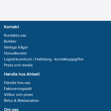
Materialkvalitet
anslutning 2:
Mässing
Kontakt
avzinkningshärdig
Kontakta oss
(DZR)
Butiker
Max.
Vanliga frågor
arbetstryck vid
Huvudkontor
20°C (PN):
16
Logistikcentrum i Hallsberg - kontaktuppgifter
bar
Press och media
Böjningsvinkel:
Handla hos Ahlsell
90
°
Handla hos oss
FM-märkt:
Faktureringssätt
Nej
Villkor och priser
Form:
Retur & Reklamation
Vinkel/Böj
Om oss