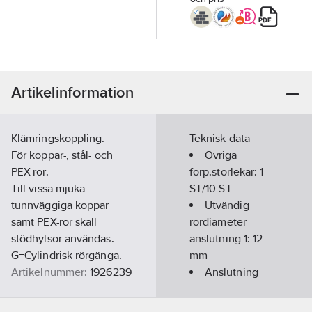
Artikelinformation
Klämringskoppling.
Teknisk data
För koppar-, stål- och
Övriga
PEX-rör.
förp.storlekar:
1
Till vissa mjuka
ST/10 ST
tunnväggiga koppar
Utvändig
samt PEX-rör skall
rördiameter
stödhylsor användas.
anslutning 1:
12
G=Cylindrisk rörgänga.
mm
Artikelnummer:
1926239
Anslutning
Lev. artikelnr:
A43.32
1:
Klämring
Ean
Anslutning