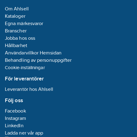
Förminskning:
Om Ahlsell
Nej
Kataloger
LPCB-märkt:
Egna märkesvaror
Nej
Branscher
Med
Jobba hos oss
luftningsventil/avluftare:
Hållbarhet
Nej
Användarvillkor Hemsidan
Med
Behandling av personuppgifter
avtappningsventil:
Cookie-inställningar
Nej
Med
För leverantörer
skyddslock/-
Leverantör hos Ahlsell
plugg:
Nej
Med
Följ oss
invändig
Facebook
stoppkant:
Nej
Instagram
LinkedIn
Systembunden:
Ladda ner vår app
Nej