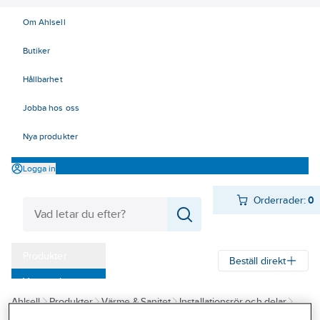
Om Ahlsell
Butiker
Hållbarhet
Jobba hos oss
Nya produkter
Logga in
Orderrader:
0
Produkter
Beställ direkt
Varumärken
Ahlsell
Produkter
Värme & Sanitet
Installationsrör och delar
Kampanjer
Klämringskopplingar
Klämringskopplingar förkromade, a-collection