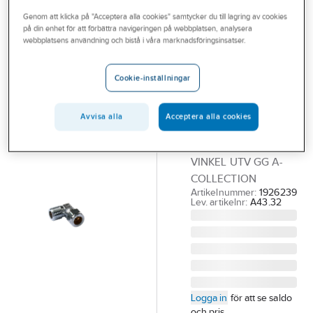
Outlet
Genom att klicka på "Acceptera alla cookies" samtycker du till lagring av cookies
på din enhet för att förbättra navigeringen på webbplatsen, analysera
A-COLLECTION
Branscher
webbplatsens användning och bistå i våra marknadsföringsinsatser.
Vinkelkoppling
Tjänster
90°, A 802,
Cookie-inställningar
förkromade, a-
Vårt erbjudande
collection
Bli kund
Avvisa alla
Acceptera alla cookies
12xR15 FKR
Aktuellt
KLÄMRINGSKOPPL
VINKEL UTV GG A-
COLLECTION
Artikelnummer:
1926239
Lev. artikelnr:
A43.32
Logga in
för att se saldo
och pris