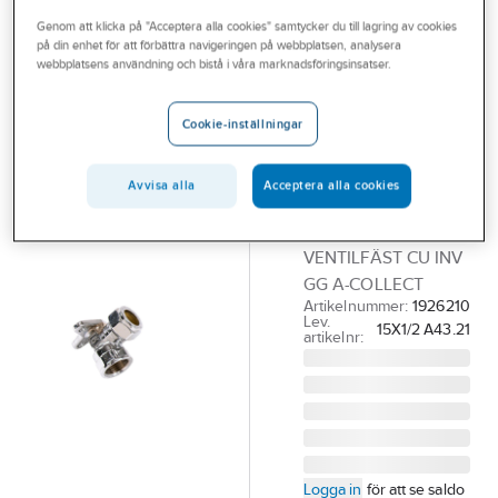
Outlet
Genom att klicka på "Acceptera alla cookies" samtycker du till lagring av cookies
på din enhet för att förbättra navigeringen på webbplatsen, analysera
A-COLLECTION
Branscher
webbplatsens användning och bistå i våra marknadsföringsinsatser.
Ventilfäste A
Tjänster
803 WP,
Cookie-inställningar
förkromade, a-
Vårt erbjudande
collection
Bli kund
Avvisa alla
Acceptera alla cookies
15XG15 FKR
Aktuellt
KLÄMRINGSKOPPL
VENTILFÄST CU INV
GG A-COLLECT
Artikelnummer:
1926210
Lev.
15X1/2 A43.21
artikelnr:
Logga in
för att se saldo