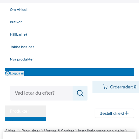
Om Ahlsell
Butiker
Hållbarhet
Jobba hos oss
Nya produkter
Logga in
Orderrader:
0
Produkter
Beställ direkt
Varumärken
Ahlsell
Produkter
Värme & Sanitet
Installationsrör och delar
Kampanjer
Klämringskopplingar
Klämringskopplingar förkromade, a-collection