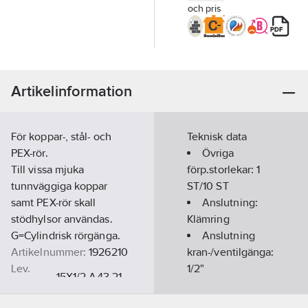
och pris
Artikelinformation
För koppar-, stål- och
Teknisk data
PEX-rör.
Övriga
Till vissa mjuka
förp.storlekar:
1
tunnväggiga koppar
ST/10 ST
samt PEX-rör skall
Anslutning:
stödhylsor användas.
Klämring
G=Cylindrisk rörgänga.
Anslutning
Artikelnummer:
1926210
kran-/ventilgänga:
Lev.
1/2"
15X1/2 A43.21
artikelnr:
Utvändig
Ean
rördiameter