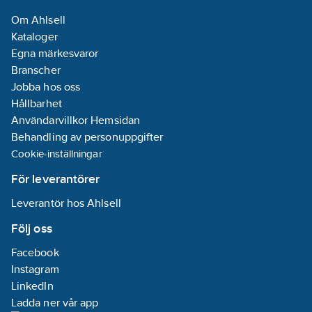
kandidatämnen:
Om Ahlsell
Bly
Kataloger
Egna märkesvaror
Medietemperatur
Branscher
(kontinuerlig):
Jobba hos oss
0-95
°C
Hållbarhet
REACH
Användarvillkor Hemsidan
Informationsplikt:
Behandling av personuppgifter
Ja
Cookie-inställningar
För leverantörer
Leverantör hos Ahlsell
Följ oss
Facebook
Instagram
LinkedIn
Ladda ner vår app