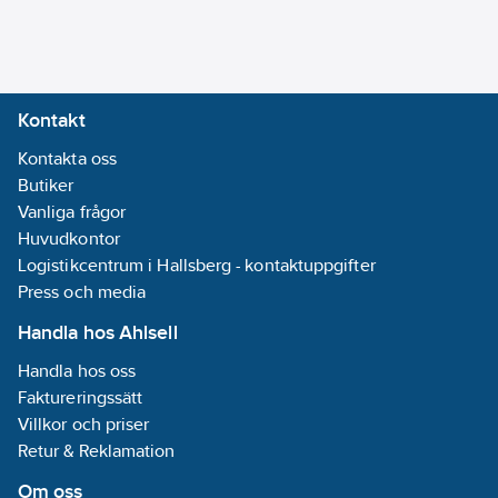
anslutning 2:
DN 15
Material
hus/kapsling/stomme:
Kontakt
Mässing
Kontakta oss
Utvändig
Butiker
rördiameter
Vanliga frågor
anslutning 1:
15
Huvudkontor
mm
Logistikcentrum i Hallsberg - kontaktuppgifter
Utvändig
Press och media
rördiameter
anslutning 2:
15
Handla hos Ahlsell
mm
Handla hos oss
REACH
Faktureringssätt
Datum:
2025-
Villkor och priser
06-27
Retur & Reklamation
REACH -
Innehåller
Om oss