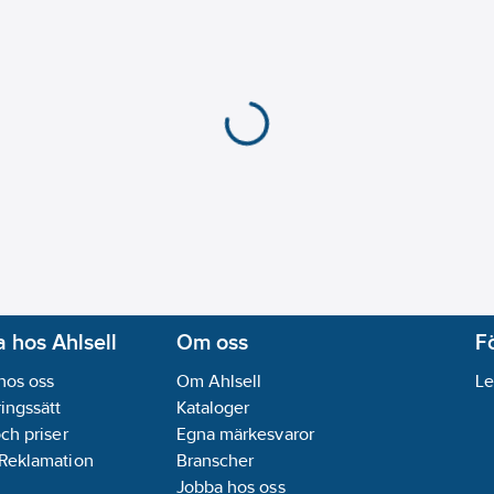
 hos Ahlsell
Om oss
F
hos oss
Om Ahlsell
Le
ingssätt
Kataloger
och priser
Egna märkesvaror
 Reklamation
Branscher
Jobba hos oss