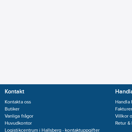
Kontakt
Handla
Kontakta oss
Handla 
Butiker
Fakturer
Vanliga frågor
Villkor 
Huvudkontor
Retur &
Logistikcentrum i Hallsberg - kontaktuppgifter