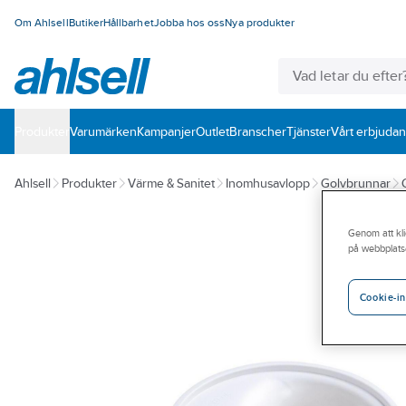
Om Ahlsell
Butiker
Hållbarhet
Jobba hos oss
Nya produkter
Produkter
Varumärken
Kampanjer
Outlet
Branscher
Tjänster
Vårt erbjuda
Ahlsell
Produkter
Värme & Sanitet
Inomhusavlopp
Golvbrunnar
Genom att kli
på webbplats
Cookie-in