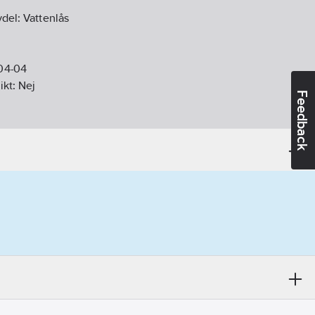
vdel:
Vattenlås
04-04
ikt:
Nej
Feedback