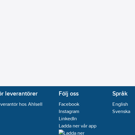
ör leverantörer
Följ oss
Språk
verantör hos Ahlsell
Facebook
English
Instagram
Svenska
LinkedIn
Ladda ner vår app