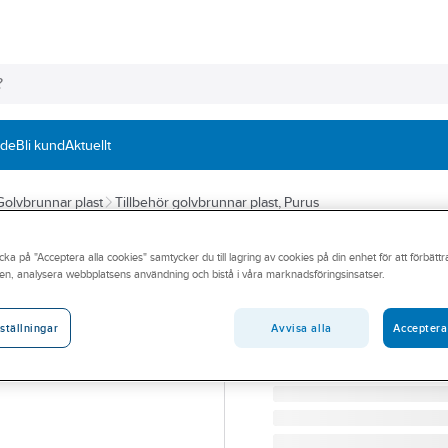
nde
Bli kund
Aktuellt
Golvbrunnar plast
Tillbehör golvbrunnar plast, Purus
PURUS
cka på "Acceptera alla cookies" samtycker du till lagring av cookies på din enhet för att förbätt
Vattenlåsinsats 
en, analysera webbplatsens användning och bistå i våra marknadsföringsinsatser.
Sigyn, Oden, S5
Avvisa alla
Acceptera
ställningar
PURUS VATTENLÅSINSAT
Artikelnummer:
7118082
Lev. artikelnr:
7118082