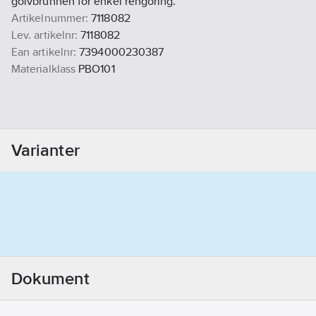
golvbrunnen för enkel rengöring.
Artikelnummer:
7118082
Lev. artikelnr:
7118082
Ean artikelnr:
7394000230387
Materialklass
PBO101
Varianter
Dokument