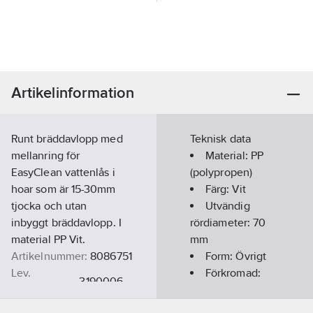
Artikelinformation
Runt bräddavlopp med
Teknisk data
mellanring för
Material:
PP
EasyClean vattenlås i
(polypropen)
hoar som är 15-30mm
Färg:
Vit
tjocka och utan
Utvändig
inbyggt bräddavlopp. I
rördiameter:
70
material PP Vit.
mm
Artikelnummer:
8086751
Form:
Övrigt
Lev.
Förkromad:
3190006
artikelnr:
Nej
Materialklass
PDN10A
Med