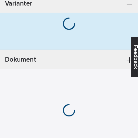
Varianter
avloppsavluftning:
Nej
Med
täckbricka/-
rosett:
Ja
Lämplig för
Feedba
bidé:
Ja
Med
Dokument
täcklock/kåpa:
Nej
Lämplig för
tvättställ:
Ja
Vattenlåsanslutning:
Övrigt
REACH
Datum:
2021-
06-15
Utförande: