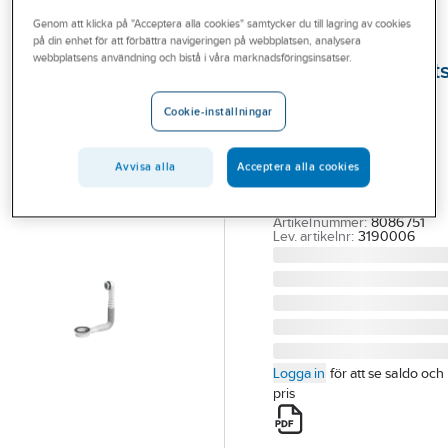
Outlet
Genom att klicka på "Acceptera alla cookies" samtycker du till lagring av cookies
på din enhet för att förbättra navigeringen på webbplatsen, analysera
CONTURA STEEL
Branscher
webbplatsens användning och bistå i våra marknadsföringsinsatser.
Bräddavloppssat
Tjänster
EasyClean,
Cookie-inställningar
Prevex
Vårt erbjudande
CONTURA EASYCLEAN
Bli kund
Avvisa alla
Acceptera alla cookies
BRÄDDAVLOPPSSATS
Aktuellt
15-30MM
Artikelnummer:
8086751
Lev. artikelnr:
3190006
Logga in
för att se saldo och
pris