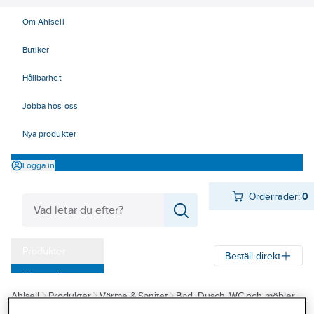
Om Ahlsell
Butiker
Hållbarhet
Jobba hos oss
Nya produkter
Logga in
Orderrader:
0
Produkter
Beställ direkt
Varumärken
Ahlsell
Produkter
Värme & Sanitet
Bad, Dusch, WC och möbler
Kampanjer
Vattenlås
Plastvattenlås övriga