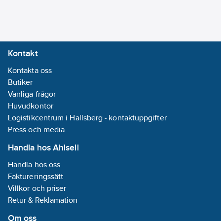
Nej
Med
avloppsböj:
Nej
Kontakt
Tryckpluggventil
Kontakta oss
(Pop-Up/Push-
Butiker
Down):
Ja
Vanliga frågor
Typ av
Huvudkontor
lyftmekanism:
Logistikcentrum i Hallsberg - kontaktuppgifter
Övrigt
Press och media
Med kedja:
Nej
Handla hos Ahlsell
Lämplig för
Handla hos oss
bidé:
Ja
Faktureringssätt
REACH
Villkor och priser
Datum:
2021-
Retur & Reklamation
06-15
REACH
Om oss