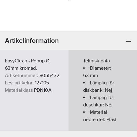
Artikelinformation
EasyClean - Popup Ø
Teknisk data
63mm kromad.
Diameter:
Artikelnummer:
8055432
63
mm
Lev. artikelnr:
127195
Lämplig för
Materialklass
PDN10A
diskbänk:
Nej
Lämplig för
duschkar:
Nej
Material
nedre del:
Plast
Material
övre del:
Plast