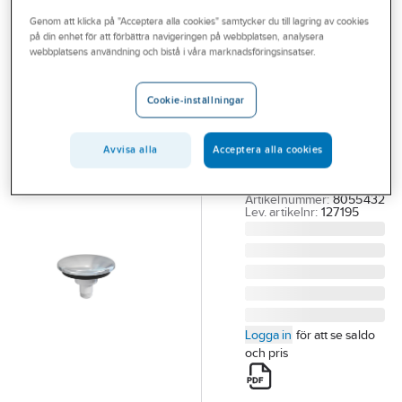
Outlet
Genom att klicka på "Acceptera alla cookies" samtycker du till lagring av cookies
på din enhet för att förbättra navigeringen på webbplatsen, analysera
CONTURA STEEL
Branscher
webbplatsens användning och bistå i våra marknadsföringsinsatser.
Bottenventil för
Tjänster
tvättställ,
Cookie-inställningar
Prevex
Vårt erbjudande
CONTURA
Bli kund
Avvisa alla
Acceptera alla cookies
EASYCLEAN POPUP
Aktuellt
Ø 63MM KROMAD
Artikelnummer:
8055432
Lev. artikelnr:
127195
Logga in
för att se saldo
och pris