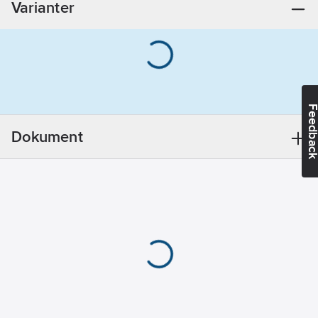
Varianter
Med
rep/lina:
Nej
Med
bräddavlopp:
Nej
Färg övre
Feedba
del:
Krom
Helt
Dokument
stängande:
Ja
Lämplig för
badkar:
Nej
Lämplig för
tvättställ:
Ja
Med
lyftfunktion:
Nej
Med lyftstrå:
Nej
Med korgsil: