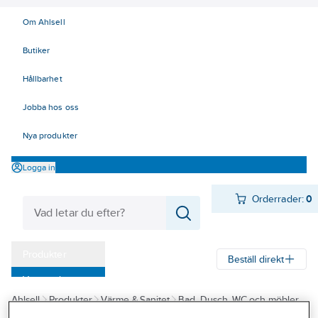
Om Ahlsell
Butiker
Hållbarhet
Jobba hos oss
Nya produkter
Logga in
Orderrader:
0
Produkter
Beställ direkt
Varumärken
Ahlsell
Produkter
Värme & Sanitet
Bad, Dusch, WC och möbler
Kampanjer
Vattenlås
Plastvattenlås övriga