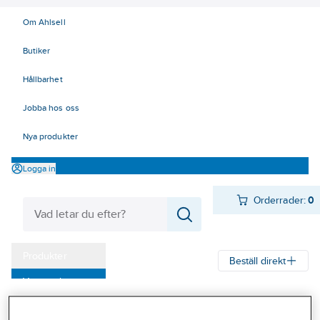
Om Ahlsell
Butiker
Hållbarhet
Jobba hos oss
Nya produkter
Logga in
Orderrader:
0
Produkter
Beställ direkt
Varumärken
Ahlsell
Produkter
Värme & Sanitet
Bad, Dusch, WC och möbler
Kampanjer
Vattenlås
Plastvattenlås övriga