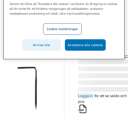
Genom att klicka på "Acceptera alla cookies" samtycker du till lagring av cookies
Outlet
på din enhet för att förbättra navigeringen på webbplatsen, analysera
GELIA
webbplatsens användning och bistå i våra marknadsföringsinsatser.
Branscher
Avloppsrör för
Tjänster
tvättställ, för 32
Cookie-inställningar
mm:s rör, vinkel
Vårt erbjudande
GOLVRÖR KROM
Avvisa alla
Acceptera alla cookies
Bli kund
300X700
Aktuellt
Artikelnummer:
300092312
Logga in
för att se saldo och
pris