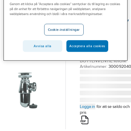
Genom att klicka på "Acceptera alla cookies" samtycker du till lagring av cookies
Outlet
på din enhet för att förbättra navigeringen på webbplatsen, analysera
GELIA
webbplatsens användning och bistå i våra marknadsföringsinsatser.
Branscher
Pungvattenlås av
Tjänster
metall med
Cookie-inställningar
bottenventil, för
Vårt erbjudande
32 mm:s rör
Avvisa alla
Acceptera alla cookies
Bli kund
VATTENLÅS +
Aktuellt
BOTTENVENTIL KROM
Artikelnummer:
30009204
Logga in
för att se saldo och
pris