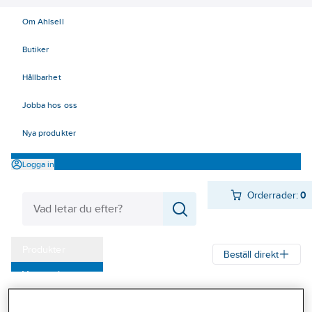
Om Ahlsell
Butiker
Hållbarhet
Jobba hos oss
Nya produkter
Logga in
Orderrader:
0
Produkter
Beställ direkt
Varumärken
Ahlsell
Produkter
Värme & Sanitet
Bad, Dusch, WC och möbler
Kampanjer
Vattenlås
Plastvattenlås övriga