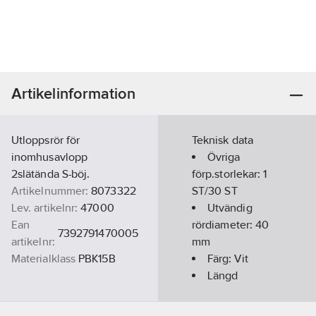
Artikelinformation
Utloppsrör för
Teknisk data
inomhusavlopp
Övriga
2slätända S-böj.
förp.storlekar:
1
Artikelnummer:
8073322
ST/30 ST
Lev. artikelnr:
47000
Utvändig
Ean
rördiameter:
40
7392791470005
artikelnr:
mm
Materialklass
PBK15B
Färg:
Vit
Längd
anslutning 1:
160
mm