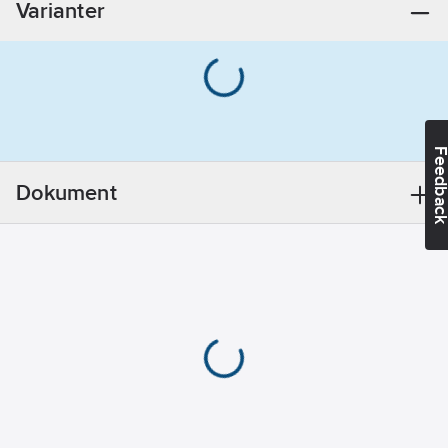
Varianter
Längd
anslutning 2:
610
mm
REACH
Datum:
2021-01-
19
Feedba
Utförande:
S-böjd
Dokument
REACH
Informationsplikt:
Nej