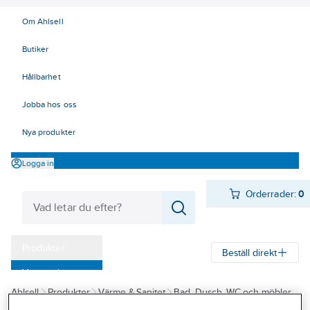
Om Ahlsell
Butiker
Hållbarhet
Jobba hos oss
Nya produkter
Logga in
Orderrader:
0
Produkter
Beställ direkt
Varumärken
Ahlsell
Produkter
Värme & Sanitet
Bad, Dusch, WC och möbler
Kampanjer
Vattenlås
Plastvattenlås Faluplast
Tillbehör/reservdelar plast