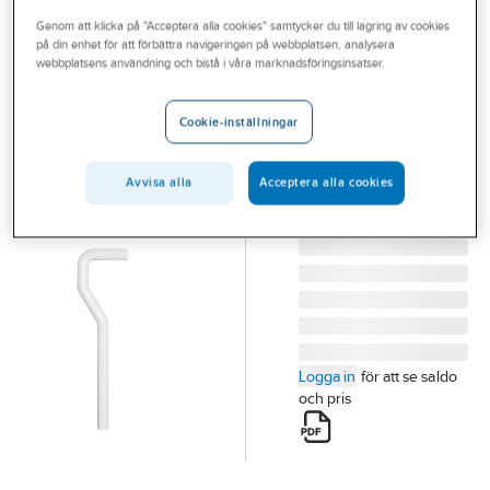
Outlet
Genom att klicka på "Acceptera alla cookies" samtycker du till lagring av cookies
på din enhet för att förbättra navigeringen på webbplatsen, analysera
FALUPLAST
Branscher
webbplatsens användning och bistå i våra marknadsföringsinsatser.
Utloppsrör S-
Tjänster
böjd, Faluplast
Cookie-inställningar
40 UTLOPPSRÖR
Vårt erbjudande
MED S-BÖJ140X600
Bli kund
Avvisa alla
Acceptera alla cookies
VIT FP 47000 BF.
Artikelnummer:
8073322
Aktuellt
Lev. artikelnr:
47000
Logga in
för att se saldo
och pris