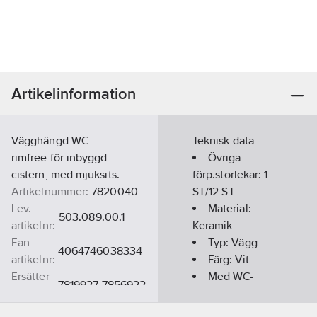
Artikelinformation
Vägghängd WC
Teknisk data
rimfree för inbyggd
Övriga
cistern, med mjuksits.
förp.storlekar:
1
Artikelnummer:
7820040
ST/12 ST
Lev.
Material:
503.089.00.1
artikelnr:
Keramik
Ean
Typ:
Vägg
4064746038334
artikelnr:
Färg:
Vit
Ersätter
Med WC-
7819927 7856922
artikelnr:
sits:
Ja
Materialklass
PCF331
Djup:
495