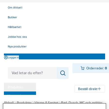
Om Ahlsell
Butiker
Hållbarhet
Jobba hos oss
Nya produkter
Logga in
Orderrader:
0
Produkter
Beställ direkt
Varumärken
Ahlsell
Produkter
Värme & Sanitet
Bad, Dusch, WC och möbler
Kampanjer
Sanitetsporslin
WC-stolar/Toaletter
WC-skålar