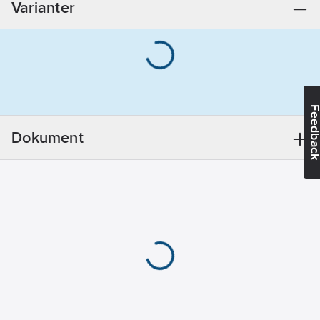
Varianter
mm
Smutsavvisande:
Ja
REACH
Datum:
2024-
Feedba
05-31
REACH
Dokument
Informationsplikt:
Nej