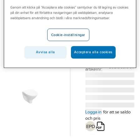
Outlet
Genom att klicka på "Acceptera alla cookies" samtycker du till lagring av cookies
på din enhet för att förbättra navigeringen på webbplatsen, analysera
IFÖ
Branscher
webbplatsens användning och bistå i våra marknadsföringsinsatser.
WC-skål Spira
Tjänster
Classic, Ifö
Cookie-inställningar
IFÖ SPIRA CLASSIC
Vårt erbjudande
WC-SKÅL RIMFREE,
Bli kund
Avvisa alla
Acceptera alla cookies
MJUKSITS
Artikelnummer:
7820040
Aktuellt
Lev.
503.089.00.1
artikelnr:
Logga in
för att se saldo
och pris