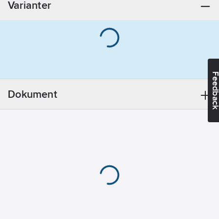
Varianter
kandidatämnen:
Bly
REACH
Datum:
2021-11-
18
REACH
Feedba
Informationsplikt:
Ja
Dokument