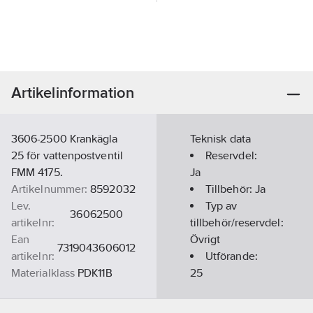
Artikelinformation
3606-2500 Krankägla
Teknisk data
25 för vattenpostventil
Reservdel:
FMM 4175.
Ja
Artikelnummer:
8592032
Tillbehör:
Ja
Lev.
Typ av
36062500
artikelnr:
tillbehör/reservdel:
Ean
Övrigt
7319043606012
artikelnr:
Utförande:
Materialklass
PDK11B
25
REACH -
Innehåller