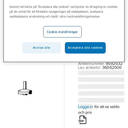
Outlet
Genom att klicka på "Acceptera alla cookies" samtycker du till lagring av cookies
på din enhet för att förbättra navigeringen på webbplatsen, analysera
FMM
Branscher
webbplatsens användning och bistå i våra marknadsföringsinsatser.
Krankägla för
Tjänster
vattenpostventil,
Cookie-inställningar
FMM
Vårt erbjudande
KRANKÄGLA FMM
Bli kund
Avvisa alla
Acceptera alla cookies
3606-2500 FÖR
Aktuellt
VATTENPOSTVENTIL
Artikelnummer:
8592032
Lev. artikelnr:
36062500
Logga in
för att se saldo
och pris