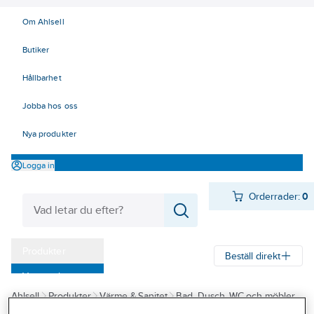
Om Ahlsell
Butiker
Hållbarhet
Jobba hos oss
Nya produkter
Logga in
Orderrader:
0
Produkter
Beställ direkt
Varumärken
Ahlsell
Produkter
Värme & Sanitet
Bad, Dusch, WC och möbler
Kampanjer
Sanitetsarmatur
Vattenutkastare