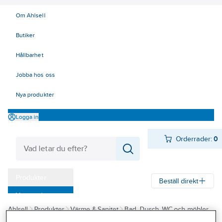
Om Ahlsell
Butiker
Hållbarhet
Jobba hos oss
Nya produkter
Logga in
Orderrader:
0
Produkter
Beställ direkt
Varumärken
Ahlsell
Produkter
Värme & Sanitet
Bad, Dusch, WC och möbler
Kampanjer
Sanitetsarmatur
Vattenutkastare