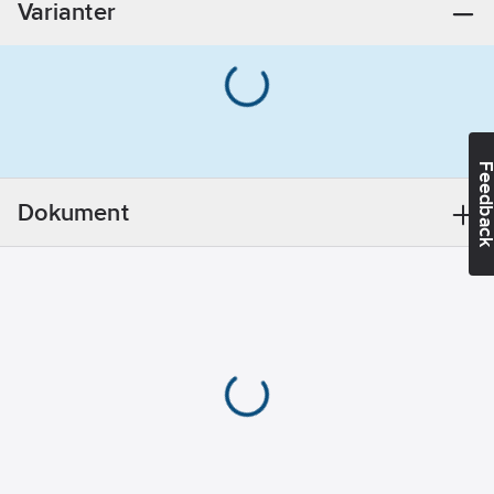
Varianter
kandidatämnen:
Bly
REACH
Datum:
2023-
05-08
REACH
Feedba
Informationsplikt:
Ja
Dokument