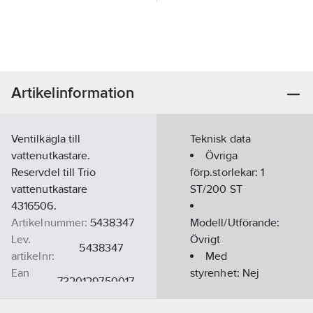
Artikelinformation
Ventilkägla till
Teknisk data
vattenutkastare.
Övriga
Reservdel till Trio
förp.storlekar:
1
vattenutkastare
ST/200 ST
4316506.
Artikelnummer:
5438347
Modell/Utförande:
Lev.
Övrigt
5438347
artikelnr:
Med
Ean
styrenhet:
Nej
7320129750017
artikelnr:
REACH -
Materialklass
PDK20B
Innehåller