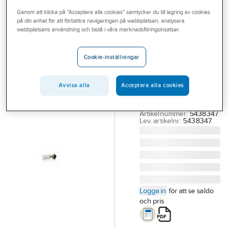
Outlet
Genom att klicka på "Acceptera alla cookies" samtycker du till lagring av cookies
på din enhet för att förbättra navigeringen på webbplatsen, analysera
TRIO PERFEKTA
Branscher
webbplatsens användning och bistå i våra marknadsföringsinsatser.
Ventilkägla till
Tjänster
vattenutkastare,
Cookie-inställningar
Trio
Vårt erbjudande
TRIO VENTILKÄGLA
Bli kund
Avvisa alla
Acceptera alla cookies
VATTENUTKAST.
Aktuellt
PASSAR TILL 4316506
Artikelnummer:
5438347
Lev. artikelnr:
5438347
Logga in
för att se saldo
och pris