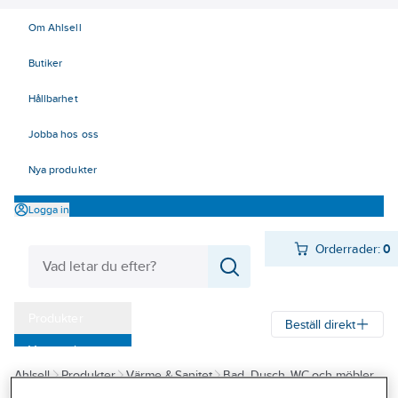
Om Ahlsell
Butiker
Hållbarhet
Jobba hos oss
Nya produkter
Logga in
Orderrader:
0
Produkter
Beställ direkt
Varumärken
Ahlsell
Produkter
Värme & Sanitet
Bad, Dusch, WC och möbler
Kampanjer
Sanitetsarmatur
Vattenutkastare