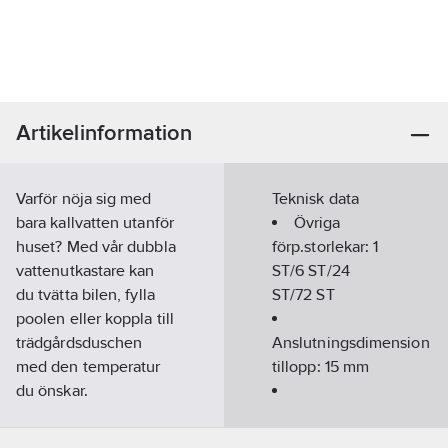
Artikelinformation
Varför nöja sig med
Teknisk data
bara kallvatten utanför
Övriga
huset? Med vår dubbla
förp.storlekar:
1
vattenutkastare kan
ST/6 ST/24
du tvätta bilen, fylla
ST/72 ST
poolen eller koppla till
trädgårdsduschen
Anslutningsdimension
med den temperatur
tillopp:
15 mm
du önskar.
Vattenutkastaren
Väggtjocklek:
dränerar sig själv vid
50-400
mm