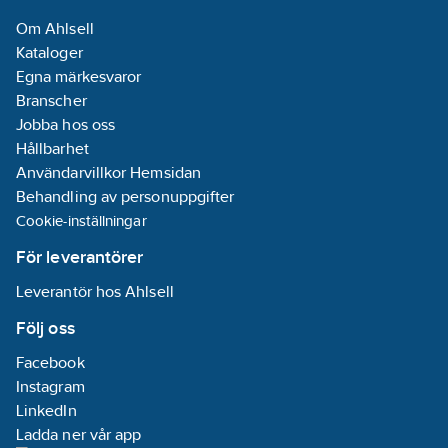
Datum:
2021-11-
Om Ahlsell
23
Kataloger
REACH -
Egna märkesvaror
Innehåller
Branscher
kandidatämnen:
Jobba hos oss
Bly
Hållbarhet
Utförande:
Användarvillkor Hemsidan
Med
Behandling av personuppgifter
Nyckel
Cookie-inställningar
REACH
Informationsplikt:
För leverantörer
Ja
Leverantör hos Ahlsell
Följ oss
Facebook
Instagram
LinkedIn
Ladda ner vår app