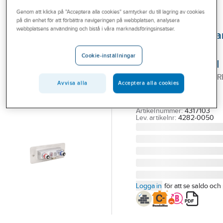
Outlet
Genom att klicka på "Acceptera alla cookies" samtycker du till lagring av cookies
på din enhet för att förbättra navigeringen på webbplatsen, analysera
FMM
Branscher
webbplatsens användning och bistå i våra marknadsföringsinsatser.
Vattenutkastarbl
Tjänster
för kall- och
Cookie-inställningar
varmvatten, FMM
Vårt erbjudande
FMM VATTENUTKASTAR
Aktuellt
Avvisa alla
Acceptera alla cookies
DUBBEL KALL, VARM,
L=400MM,SJÄLVDRÄN.
Artikelnummer:
4317103
Lev. artikelnr:
4282-0050
Logga in
för att se saldo och 