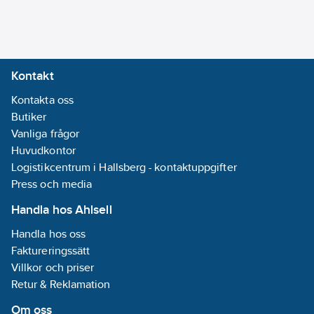
Nyckel
Automatisk
dränering:
Ja
Ytskydd:
Kontakt
Förkromad
Kontakta oss
Butiker
Återströmningsskydd
Vanliga frågor
(EN 1717):
EB
Huvudkontor
Med
Logistikcentrum i Hallsberg - kontaktuppgifter
blandningsfunktion
Press och media
för kall- och
varmvatten:
Ja
Handla hos Ahlsell
Separat
Handla hos oss
spindelgenomföring:
Faktureringssätt
Nej
Villkor och priser
Flödesklass:
Retur & Reklamation
Ingen
REACH
Om oss