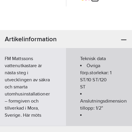
Artikelinformation
FM Mattssons
Teknisk data
vattenutkastare är
Övriga
nästa steg i
förp.storlekar:
1
utvecklingen av säkra
ST/10 ST/120
och smarta
ST
utomhusinstallationer
– formgiven och
Anslutningsdimension
tillverkad i Mora,
tillopp:
1/2"
Sverige. Här möts
funktion och trygghet
Väggtjocklek:
i en genomtänkt
50-400
mm