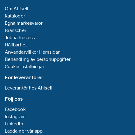
artikelnr:
(vid 300 kPa):
0
Om Ahlsell
Ean
l/min
7391887274671
Kataloger
artikelnr:
Typgodkänd
Egna märkesvaror
Materialklass
PCP300
enligt BBR/EKS:
Branscher
Ja
Jobba hos oss
Med
Hållbarhet
strålsamlare:
Användarvillkor Hemsidan
Nej
Behandling av personuppgifter
REACH
Cookie-inställningar
Datum:
2025-11-
27
För leverantörer
REACH -
Leverantör hos Ahlsell
Innehåller
kandidatämnen:
Följ oss
Bly
Facebook
REACH
Instagram
Informationsplikt:
LinkedIn
Ja
Ladda ner vår app