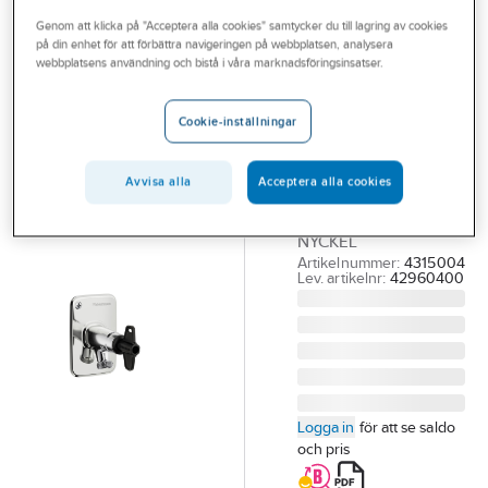
Outlet
Genom att klicka på "Acceptera alla cookies" samtycker du till lagring av cookies
på din enhet för att förbättra navigeringen på webbplatsen, analysera
FMM
Branscher
webbplatsens användning och bistå i våra marknadsföringsinsatser.
Vattenutkastare
Tjänster
Ny, FMM
Cookie-inställningar
FMM
Vårt erbjudande
VATTENUTKASTARE
Bli kund
Avvisa alla
Acceptera alla cookies
400MM NY
FROSTSÄKER, BV, M-
Aktuellt
NYCKEL
Artikelnummer:
4315004
Lev. artikelnr:
42960400
Logga in
för att se saldo
och pris