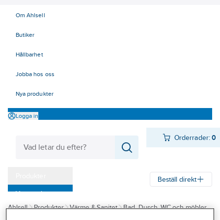
Om Ahlsell
Butiker
Hållbarhet
Jobba hos oss
Nya produkter
Logga in
Orderrader:
0
Produkter
Beställ direkt
Varumärken
Ahlsell
Produkter
Värme & Sanitet
Bad, Dusch, WC och möbler
Kampanjer
Sanitetsarmatur
Vattenutkastare