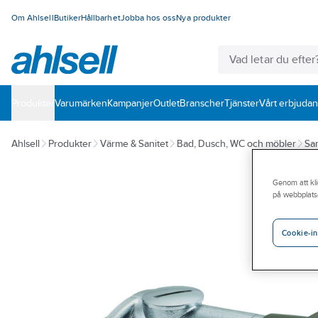
Om Ahlsell
Butiker
Hållbarhet
Jobba hos oss
Nya produkter
Produkter
Varumärken
Kampanjer
Outlet
Branscher
Tjänster
Vårt erbjuda
Ahlsell
Produkter
Värme & Sanitet
Bad, Dusch, WC och möbler
San
Genom att kli
på webbplats
Cookie-in