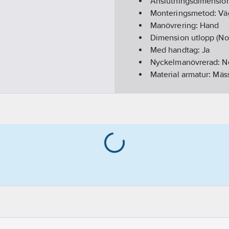
Anslutningsdimension
Monteringsmetod:
Vä
Manövrering:
Hand
Dimension utlopp (No
Med handtag:
Ja
Nyckelmanövrerad:
N
Material armatur:
Mäs
Regleringsteknik:
Öve
Utloppsmunstycke:
Ö
Utförande utloppspip
Med strålsamlare:
Nej
Längd utsprång utlop
Med utloppspip:
Ja
Återströmningsskydd 
REACH Datum:
2021-1
REACH - Innehåller k
REACH Informationspl