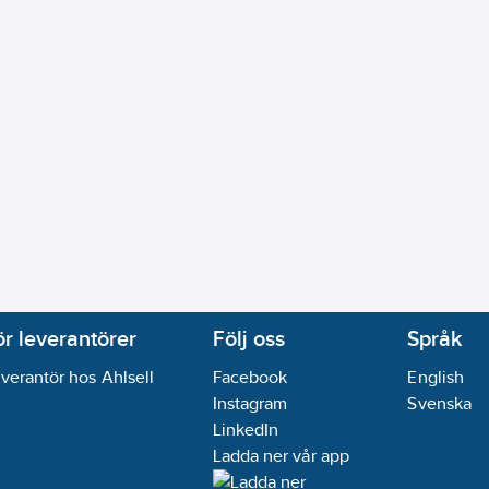
ör leverantörer
Följ oss
Språk
verantör hos Ahlsell
Facebook
English
Instagram
Svenska
LinkedIn
Ladda ner vår app