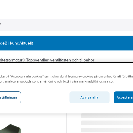
nde
Bli kund
Aktuellt
itetsarmatur
Tappventiler, ventilfästen och tillbehör
MORA
cka på "Acceptera alla cookies" samtycker du till lagring av cookies på din enhet för att förbätt
Tappventil för v
en, analysera webbplatsens användning och bistå i våra marknadsföringsinsatser.
15 TAPPVENTIL MED VÄ
Artikelnummer:
8476132
Avvisa alla
Acceptera
ställningar
Lev. artikelnr:
400289