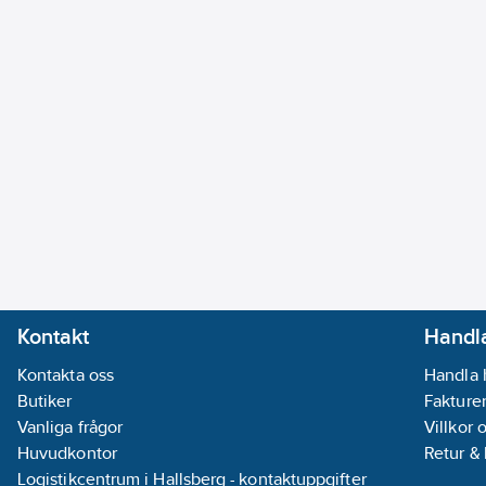
Kontakt
Handla
Kontakta oss
Handla 
Butiker
Fakturer
Vanliga frågor
Villkor 
Huvudkontor
Retur &
Logistikcentrum i Hallsberg - kontaktuppgifter