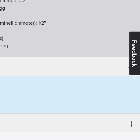
 tillopp:
1/2"
gg
minell diameter):
1/2"
ej
Feedback
sing
rdel keramisk
ppen
:
Fast
pspip:
61
mm
(EN 1717):
EB
1-23
andidatämnen:
Bly
ikt:
Ja