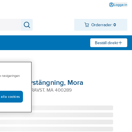
Logga in
Orderrader:
0
Beställ direkt
ra navigeringen
ägg & föravstängning, Mora
GGFÄSTE O. FÖRAVST. MA 400289
 alla cookies