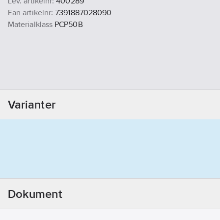
Lev. artikelnr:
400289
Ean artikelnr:
7391887028090
Materialklass
PCP50B
Varianter
Dokument