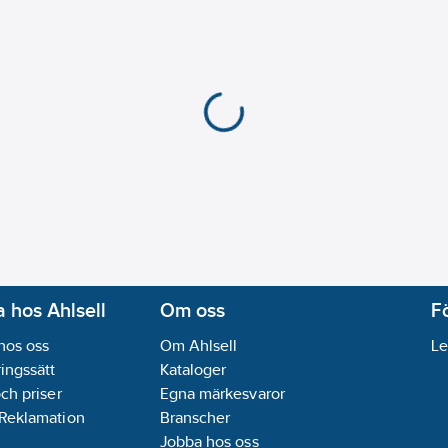
 hos Ahlsell
Om oss
F
hos oss
Om Ahlsell
Le
ingssätt
Kataloger
och priser
Egna märkesvaror
 Reklamation
Branscher
Jobba hos oss