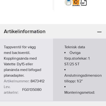
Artikelinformation
Tappventil för vägg
Teknisk data
med backventil.
Övriga
Kopplingsända med
förp.storlekar:
1
Vatette Dy15 eller
ST/25 ST
planända med bifogad
planadapter.
Anslutningsdimension
Artikelnummer:
8473412
tillopp:
1/2"
Lev.
FG0135080
artikelnr:
Monteringsmetod:
Ean
Vägg
7393792103831
artikelnr: