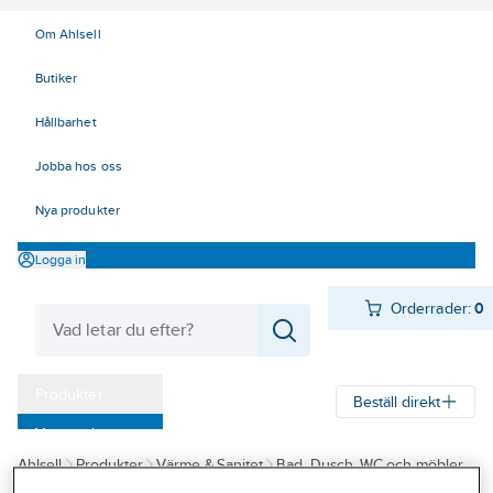
Om Ahlsell
Butiker
Hållbarhet
Jobba hos oss
Nya produkter
Logga in
Orderrader:
0
Produkter
Beställ direkt
Varumärken
Ahlsell
Produkter
Värme & Sanitet
Bad, Dusch, WC och möbler
Kampanjer
Sanitetsarmatur
Tappventiler, ventilfästen och tillbehör