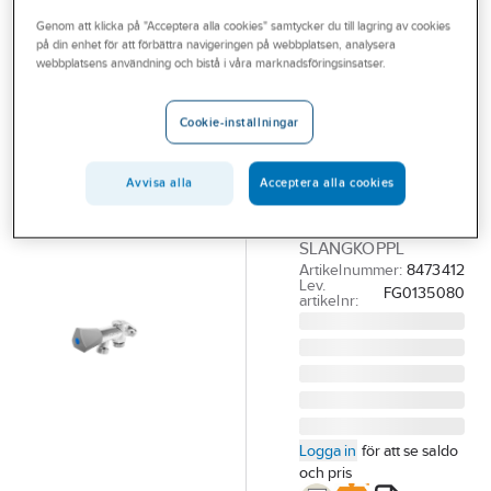
Outlet
Genom att klicka på "Acceptera alla cookies" samtycker du till lagring av cookies
på din enhet för att förbättra navigeringen på webbplatsen, analysera
GUSTAVSBERG
Branscher
webbplatsens användning och bistå i våra marknadsföringsinsatser.
Tappventil för
Tjänster
vägg,
Cookie-inställningar
Gustavsberg
Vårt erbjudande
GBG TAPPVENTIL
Bli kund
Avvisa alla
Acceptera alla cookies
R15 BV MED
Aktuellt
VÄGGFÄSTE, EXKL
SLANGKOPPL
Artikelnummer:
8473412
Lev.
FG0135080
artikelnr:
Logga in
för att se saldo
och pris