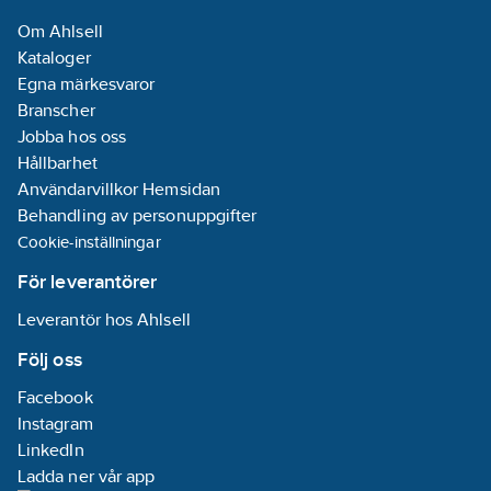
23
Om Ahlsell
REACH -
Kataloger
Innehåller
Egna märkesvaror
kandidatämnen:
Branscher
Bly
Jobba hos oss
REACH
Hållbarhet
Informationsplikt:
Användarvillkor Hemsidan
Ja
Behandling av personuppgifter
Cookie-inställningar
För leverantörer
Leverantör hos Ahlsell
Följ oss
Facebook
Instagram
LinkedIn
Ladda ner vår app