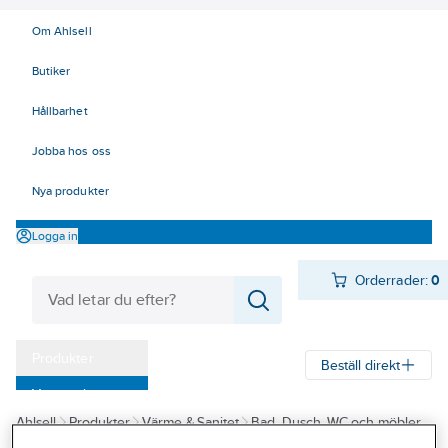
Om Ahlsell
Butiker
Hållbarhet
Jobba hos oss
Nya produkter
Logga in
Orderrader:
0
Produkter
Beställ direkt
Varumärken
Ahlsell
Produkter
Värme & Sanitet
Bad, Dusch, WC och möbler
Kampanjer
Sanitetsarmatur
Tappventiler, ventilfästen och tillbehör