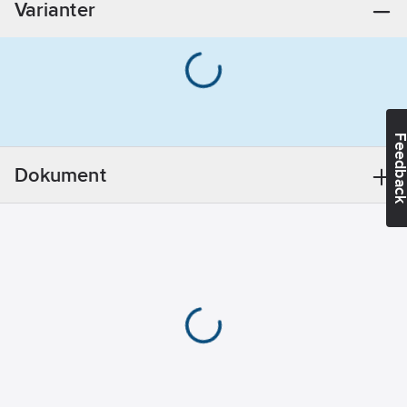
Varianter
Manövrering:
Hand
Dimension
utlopp
(Nominell
diameter):
1/2"
Feedba
Med
handtag:
Ja
Dokument
Nyckelmanövrerad:
Nej
Material
armatur:
Mässing
Regleringsteknik:
Överdel ej
keramisk