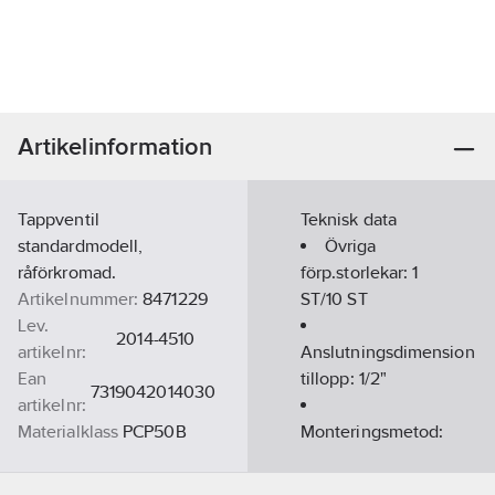
Artikelinformation
Tappventil
Teknisk data
standardmodell,
Övriga
råförkromad.
förp.storlekar:
1
Artikelnummer:
8471229
ST/10 ST
Lev.
2014-4510
artikelnr:
Anslutningsdimension
Ean
tillopp:
1/2"
7319042014030
artikelnr:
Materialklass
PCP50B
Monteringsmetod:
Vägg