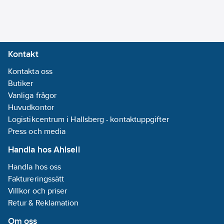
Utloppsmunstycke:
Utvändig gänga
Utförande
utloppspip:
Fast
Kontakt
Med
Kontakta oss
strålsamlare:
Butiker
Nej
Vanliga frågor
Längd
Huvudkontor
utsprång
Logistikcentrum i Hallsberg - kontaktuppgifter
utloppspip:
80
Press och media
mm
Med
Handla hos Ahlsell
utloppspip:
Ja
Handla hos oss
Faktureringssätt
Återströmningsskydd
Villkor och priser
(EN 1717):
EB
Retur & Reklamation
REACH
Datum:
2021-11-
Om oss