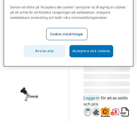
Outlet
Genom att klicka på "Acceptera alla cookies" samtycker du till lagring av cookies
på din enhet för att förbättra navigeringen på webbplatsen, analysera
FMM
Branscher
webbplatsens användning och bistå i våra marknadsföringsinsatser.
Tappventiler
Tjänster
för vägg, FMM
Cookie-inställningar
TAPPVENT F VÄGG M
Vårt erbjudande
DN 15
Bli kund
Avvisa alla
Acceptera alla cookies
Artikelnummer:
8471229
Lev. artikelnr:
2014-4510
Aktuellt
Logga in
för att se saldo
och pris