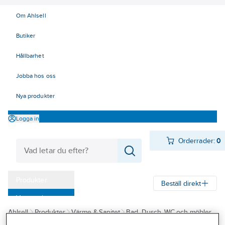
Om Ahlsell
Butiker
Hållbarhet
Jobba hos oss
Nya produkter
Logga in
Orderrader:
0
Produkter
Beställ direkt
Varumärken
Ahlsell
Produkter
Värme & Sanitet
Bad, Dusch, WC och möbler
Kampanjer
Sanitetsarmatur
Tappventiler, ventilfästen och tillbehör