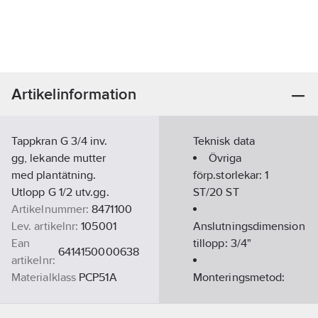
Artikelinformation
Tappkran G 3/4 inv.
Teknisk data
gg, lekande mutter
Övriga
med plantätning.
förp.storlekar:
1
Utlopp G 1/2 utv.gg.
ST/20 ST
Artikelnummer:
8471100
Lev. artikelnr:
105001
Anslutningsdimension
Ean
tillopp:
3/4"
6414150000638
artikelnr:
Materialklass
PCP51A
Monteringsmetod:
Vägg