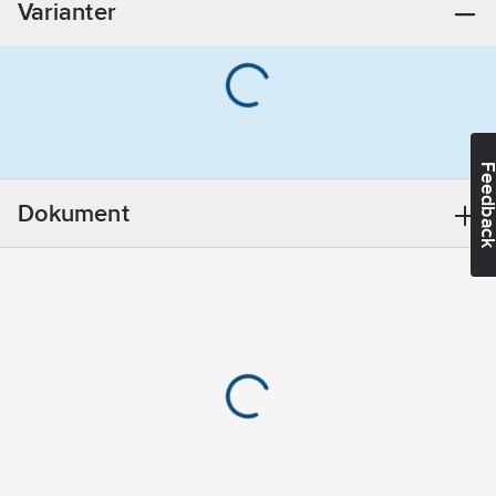
Varianter
Manövrering:
Hand
Med
handtag:
Ja
Regleringsteknik:
Feedba
Överdel
keramisk
Dokument
Utloppsmunstycke:
Utvändig gänga
Utförande
utloppspip:
Fast
Med
utloppspip:
Ja
Återströmningsskydd
(EN 1717):
AA
REACH