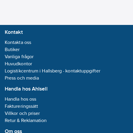
Datum:
2022-
05-06
REACH -
Innehåller
Kontakt
kandidatämnen:
Kontakta oss
Bly
Butiker
GWP-tot (A1-
Vanliga frågor
A3):
1,7488
Huvudkontor
kgCO2e/ST
Logistikcentrum i Hallsberg - kontaktuppgifter
REACH
Press och media
Informationsplikt:
Ja
Handla hos Ahlsell
Handla hos oss
Faktureringssätt
Villkor och priser
Retur & Reklamation
Om oss