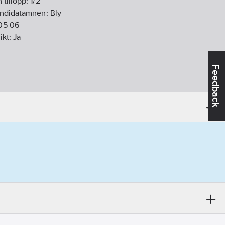
 tillopp:
1/2"
andidatämnen:
Bly
05-06
ikt:
Ja
Feedback