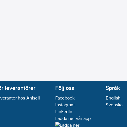
ör leverantörer
Följ oss
Språk
verantör hos Ahlsell
Facebook
English
Instagram
Svenska
LinkedIn
Ladda ner vår app