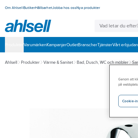
Om Ahlsell
Butiker
Hållbarhet
Jobba hos oss
Nya produkter
Produkter
Varumärken
Kampanjer
Outlet
Branscher
Tjänster
Vårt erbjuda
Ahlsell
Produkter
Värme & Sanitet
Bad, Dusch, WC och möbler
San
Genom att kli
på webbplats
Cookie-in