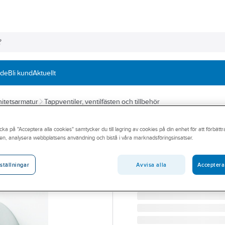
nde
Bli kund
Aktuellt
itetsarmatur
Tappventiler, ventilfästen och tillbehör
ORAS
cka på "Acceptera alla cookies" samtycker du till lagring av cookies på din enhet för att förbätt
Tappkran med vä
en, analysera webbplatsens användning och bistå i våra marknadsföringsinsatser.
20 TAPPKRAN ORAS 3170
Artikelnummer:
8471099
Avvisa alla
Acceptera
ställningar
Lev. artikelnr:
3170