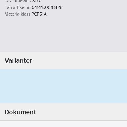
Lev. artikelnr:
3170
Ean artikelnr:
6414150018428
Materialklass
PCP51A
Varianter
Dokument