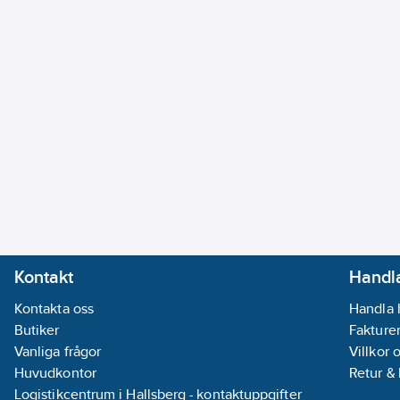
Kontakt
Handla
Kontakta oss
Handla 
Butiker
Fakturer
Vanliga frågor
Villkor 
Huvudkontor
Retur &
Logistikcentrum i Hallsberg - kontaktuppgifter