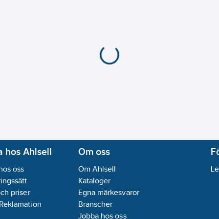
 hos Ahlsell
Om oss
F
hos oss
Om Ahlsell
Le
ingssätt
Kataloger
och priser
Egna märkesvaror
 Reklamation
Branscher
Jobba hos oss