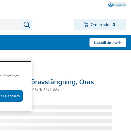
Logga in
Orderrader:
0
Beställ direkt
ra navigeringen
ggfäste/föravstängning, Oras
 INV.G. UTLOPP G 1/2 UTV.G.
 alla cookies