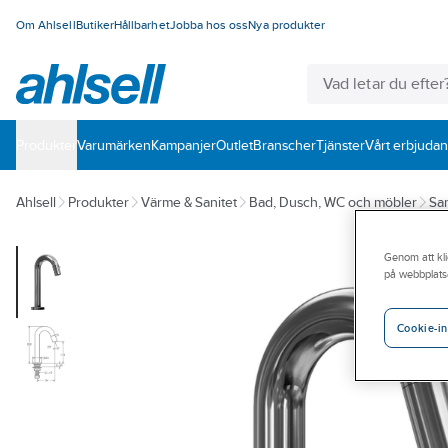
Om Ahlsell
Butiker
Hållbarhet
Jobba hos oss
Nya produkter
Produkter
Varumärken
Kampanjer
Outlet
Branscher
Tjänster
Vårt erbjuda
Ahlsell
Produkter
Värme & Sanitet
Bad, Dusch, WC och möbler
San
Genom att kli
på webbplats
Cookie-in