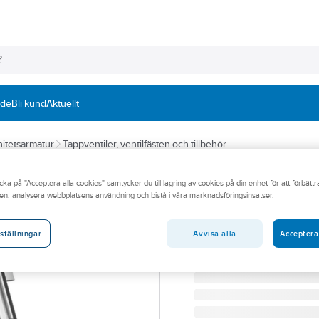
nde
Bli kund
Aktuellt
itetsarmatur
Tappventiler, ventilfästen och tillbehör
ORAS
cka på "Acceptera alla cookies" samtycker du till lagring av cookies på din enhet för att förbätt
Tappkran för bä
en, analysera webbplatsens användning och bistå i våra marknadsföringsinsatser.
ORAS KALLVATTENKRAN/
Artikelnummer:
8460300
Avvisa alla
Acceptera
ställningar
Lev. artikelnr:
101022