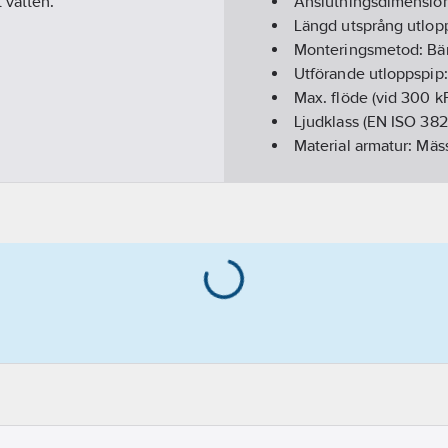
 vatten.
Anslutningsdimension
Längd utsprång utlop
Monteringsmetod:
Bä
Utförande utloppspip
Max. flöde (vid 300 k
Ljudklass (EN ISO 382
Material armatur:
Mäs
Regleringsteknik:
Öve
Återströmningsskydd 
REACH - Innehåller k
GWP-tot (A1-A3):
7,29
REACH Datum:
2022-
REACH Informationspl