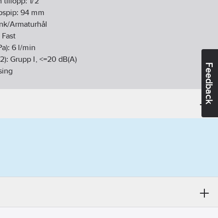
 tillopp:
1/2"
pspip:
94
mm
nk/Armaturhål
:
Fast
Pa):
6
l/min
2):
Grupp I, <=20 dB(A)
Feedback
sing
rdel keramisk
(EN 1717):
AA
andidatämnen:
Bly
78 kgCO2e/ST
05-06
ikt:
Ja