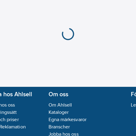
 hos Ahlsell
Om oss
F
hos oss
Om Ahlsell
Le
ingssätt
Kataloger
och priser
Egna märkesvaror
 Reklamation
Branscher
Jobba hos oss