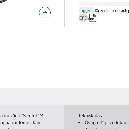
Logga in
för att se saldo och 
ättanvänd överdel 1/4
Teknisk data
kopparrör 10mm. Kan
Övriga förp.storlekar: