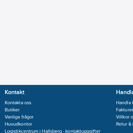
Kontakt
Handla
Kontakta oss
Handla 
Butiker
Fakturer
Vanliga frågor
Villkor 
Huvudkontor
Retur &
Logistikcentrum i Hallsberg - kontaktuppgifter