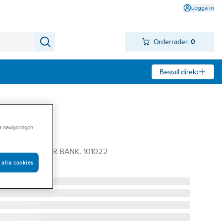
Logga in
Orderrader:
0
Beställ direkt
ra navigeringen
nk, Oras
TAPPKRAN FÖR BÄNK. 101022
 alla cookies