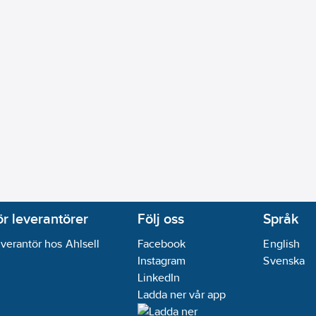
ör leverantörer
Följ oss
Språk
verantör hos Ahlsell
Facebook
English
Instagram
Svenska
LinkedIn
Ladda ner vår app