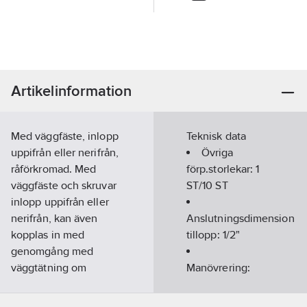
Artikelinformation
Med väggfäste, inlopp
Teknisk data
uppifrån eller nerifrån,
Övriga
råförkromad. Med
förp.storlekar:
1
väggfäste och skruvar
ST/10 ST
inlopp uppifrån eller
nerifrån, kan även
Anslutningsdimension
kopplas in med
tillopp:
1/2"
genomgång med
väggtätning om
Manövrering:
anslutningsnippeln
Hand
demonteras blir det
Material