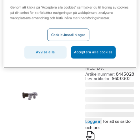
Outlet
Genom att klicka på "Acceptera alla cookies" samtycker du till lagring av cookies
på din enhet för att förbättra navigeringen på webbplatsen, analysera
Tappventiler för
Branscher
webbplatsens användning och bistå i våra marknadsföringsinsatser.
vägg med
Tjänster
backventil,
Cookie-inställningar
Vårt erbjudande
FMM/Mora
Bli kund
FMM/MA TAPPVENTIL
Avvisa alla
Acceptera alla cookies
G15 M.VÄGG FÄSTE,
Aktuellt
MED BV.
Artikelnummer:
8445028
Lev. artikelnr:
S600302
Logga in
för att se saldo
och pris