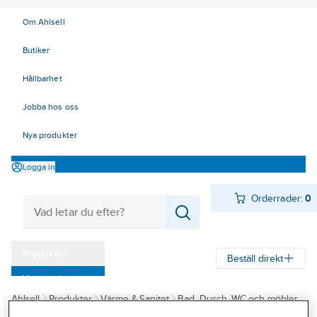
Om Ahlsell
Butiker
Hållbarhet
Jobba hos oss
Nya produkter
Logga in
Orderrader:
0
Produkter
Beställ direkt
Varumärken
Ahlsell
Produkter
Värme & Sanitet
Bad, Dusch, WC och möbler
Kampanjer
Sanitetsarmatur
Tappventiler, ventilfästen och tillbehör