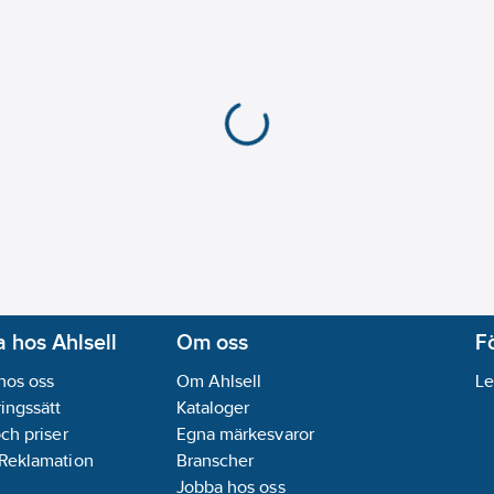
 hos Ahlsell
Om oss
F
hos oss
Om Ahlsell
Le
ingssätt
Kataloger
och priser
Egna märkesvaror
 Reklamation
Branscher
Jobba hos oss