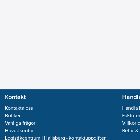
Kontakt
Handla
Kontakta oss
Handla 
Butiker
Fakturer
Vanliga frågor
Villkor 
Huvudkontor
Retur &
Logistikcentrum i Hallsberg - kontaktuppgifter