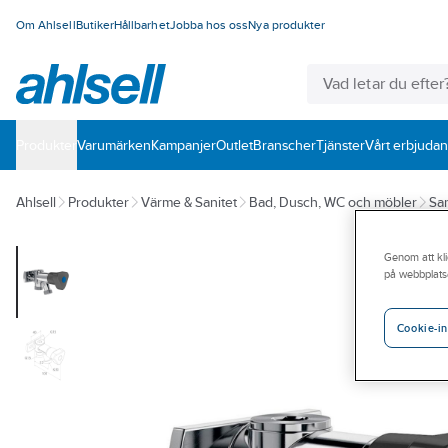
Om Ahlsell
Butiker
Hållbarhet
Jobba hos oss
Nya produkter
Produkter
Varumärken
Kampanjer
Outlet
Branscher
Tjänster
Vårt erbjuda
Ahlsell
Produkter
Värme & Sanitet
Bad, Dusch, WC och möbler
San
Genom att kli
på webbplats
Cookie-in