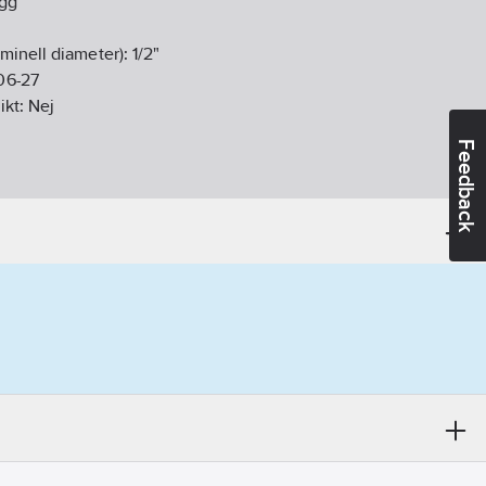
gg
minell diameter):
1/2"
06-27
ikt:
Nej
Feedback