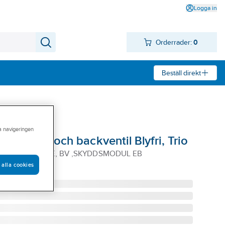
Logga in
Orderrader:
0
Beställ direkt
ra navigeringen
äggfäste och backventil Blyfri, Trio
MED VÄGGFÄSTE, BV ,SKYDDSMODUL EB
 alla cookies