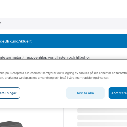
nde
Bli kund
Aktuellt
itetsarmatur
Tappventiler, ventilfästen och tillbehör
TRIO
cka på "Acceptera alla cookies" samtycker du till lagring av cookies på din enhet för att förbätt
Tappventil med v
en, analysera webbplatsens användning och bistå i våra marknadsföringsinsatser.
TRIO TAPPVENTIL G15 
Artikelnummer:
8445008
Avvisa alla
Acceptera
ställningar
Lev. artikelnr:
8445008