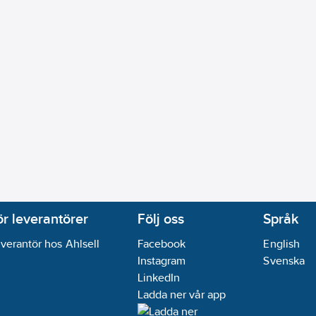
ör leverantörer
Följ oss
Språk
verantör hos Ahlsell
Facebook
English
Instagram
Svenska
LinkedIn
Ladda ner vår app