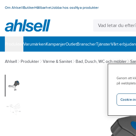
Om Ahlsell
Butiker
Hållbarhet
Jobba hos oss
Nya produkter
Produkter
Varumärken
Kampanjer
Outlet
Branscher
Tjänster
Vårt erbjuda
Ahlsell
Produkter
Värme & Sanitet
Bad, Dusch, WC och möbler
San
Genom att kli
på webbplats
Cookie-in