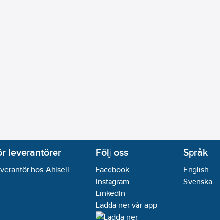
ör leverantörer
Följ oss
Språk
verantör hos Ahlsell
Facebook
English
Instagram
Svenska
LinkedIn
Ladda ner vår app