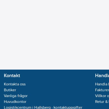
Kontakt
Handla
Kontakta oss
Handla 
Butiker
Fakturer
Vanliga frågor
Villkor 
Huvudkontor
Retur &
Logistikcentrum i Hallsberg - kontaktuppgifter