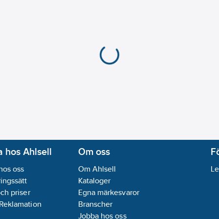
 hos Ahlsell
Om oss
F
hos oss
Om Ahlsell
Le
ingssätt
Kataloger
och priser
Egna märkesvaror
 Reklamation
Branscher
Jobba hos oss