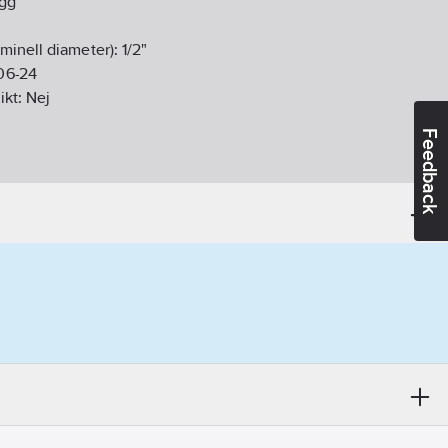
gg
minell diameter):
1/2"
06-24
ikt:
Nej
Feedback