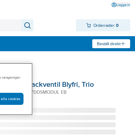
Logga in
Orderrader:
0
Beställ direkt
ra navigeringen
ägg med backventil Blyfri, Trio
STD MED BV ,SKYDDSMODUL EB
 alla cookies