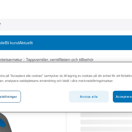
nde
Bli kund
Aktuellt
itetsarmatur
Tappventiler, ventilfästen och tillbehör
TRIO
cka på "Acceptera alla cookies" samtycker du till lagring av cookies på din enhet för att förbätt
Tappventil för v
en, analysera webbplatsens användning och bistå i våra marknadsföringsinsatser.
TRIO TAPPVENTIL G15 
Artikelnummer:
8445006
Avvisa alla
Acceptera
ställningar
Lev. artikelnr:
8445006