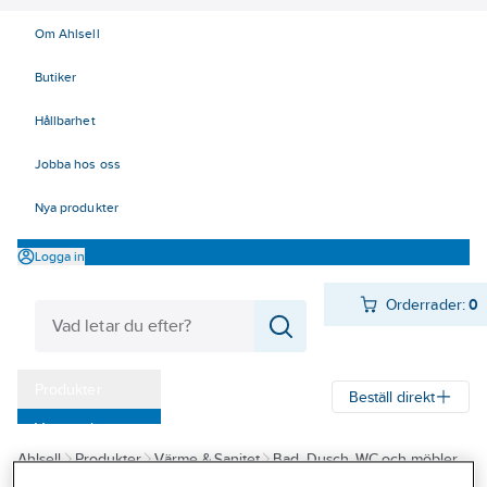
Om Ahlsell
Butiker
Hållbarhet
Jobba hos oss
Nya produkter
Logga in
Orderrader:
0
Produkter
Beställ direkt
Varumärken
Ahlsell
Produkter
Värme & Sanitet
Bad, Dusch, WC och möbler
Kampanjer
Sanitetsarmatur
Strålsamlare