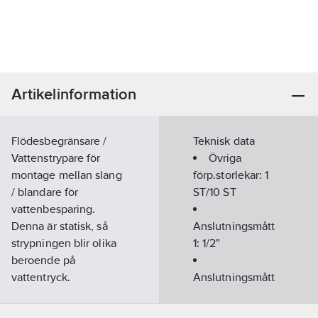
Artikelinformation
Flödesbegränsare /
Teknisk data
Vattenstrypare för
Övriga
montage mellan slang
förp.storlekar:
1
/ blandare för
ST/10 ST
vattenbesparing.
Denna är statisk, så
Anslutningsmått
strypningen blir olika
1:
1/2"
beroende på
vattentryck.
Anslutningsmått
Artikelnummer:
8567018
2:
1/2"
Lev. artikelnr:
26804