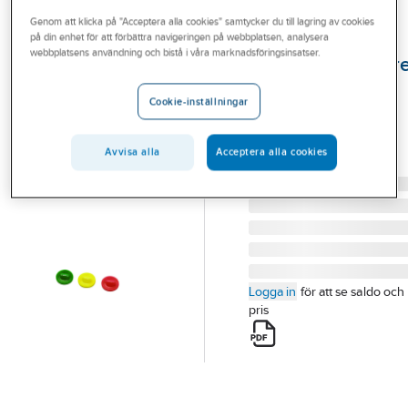
Outlet
Genom att klicka på "Acceptera alla cookies" samtycker du till lagring av cookies
på din enhet för att förbättra navigeringen på webbplatsen, analysera
ARROW
Branscher
webbplatsens användning och bistå i våra marknadsföringsinsatser.
Flödesbegränsar
Tjänster
Stryparn
Cookie-inställningar
STRYPARN ARROW
Vårt erbjudande
26804 GUL 9 LIT
Bli kund
Avvisa alla
Acceptera alla cookies
Artikelnummer:
8567018
Lev. artikelnr:
26804
Aktuellt
Logga in
för att se saldo och
pris