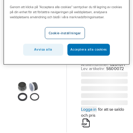
Outlet
Genom att klicka på "Acceptera alla cookies" samtycker du till lagring av cookies
på din enhet för att förbättra navigeringen på webbplatsen, analysera
FMM
Branscher
webbplatsens användning och bistå i våra marknadsföringsinsatser.
Strålsamlare,
Tjänster
FMM
Cookie-inställningar
FMM/MA
Vårt erbjudande
STRÅLSAMLARINSATS
Bli kund
Avvisa alla
Acceptera alla cookies
LEED, 3L/MIN,
M22/24
Aktuellt
Artikelnummer:
8281671
Lev. artikelnr:
S600072
Logga in
för att se saldo
och pris