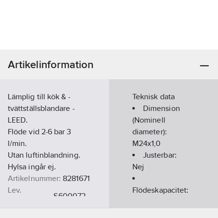
Artikelinformation
Lämplig till kök & -
Teknisk data
tvättställsblandare -
Dimension
LEED.
(Nominell
Flöde vid 2-6 bar 3
diameter):
l/min.
M24x1,0
Utan luftinblandning.
Justerbar:
Hylsa ingår ej.
Nej
Artikelnummer:
8281671
Lev.
Flödeskapacitet:
S600072
artikelnr:
3
l/min
Ean
Anti-kalk-