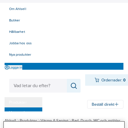
Om Ahlsell
Butiker
Hållbarhet
Jobba hos oss
Nya produkter
Logga in
Orderrader:
0
Produkter
Beställ direkt
Varumärken
Ahlsell
Produkter
Värme & Sanitet
Bad, Dusch, WC och möbler
Kampanjer
Sanitetsarmatur
Strålsamlare